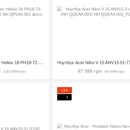
Ноутбук Acer Predator Helios 18 PH18-72-93VM (NH.QP5AA.001)
н
47 599 грн
133 999 грн
59 999 грн
−11%
3