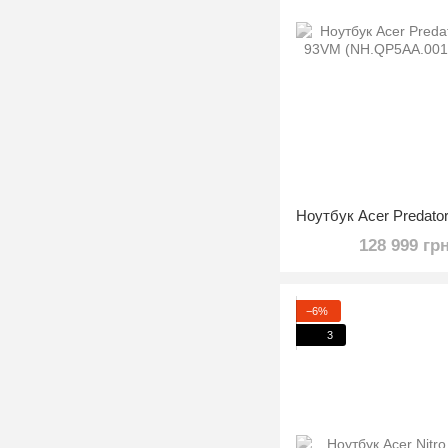
128 999 гр
−6%
3