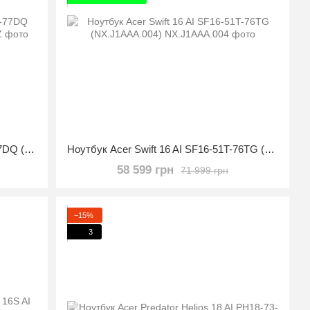
Ноутбук Acer Nitro V 15 ANV15-51-77DQ (NH.QQEAA.003)
Ноутбук Acer Swift 16 AI SF16-51T-76TG (NX.J1AAA.004)
58 599 грн
71 999 грн
−15%
3