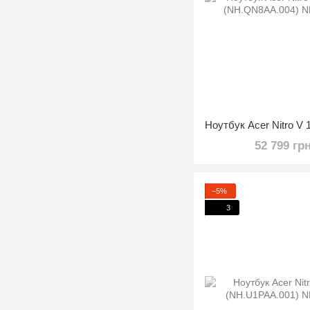
52 799 гр
−5%
3