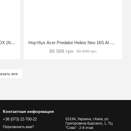
Ноутбук Acer Nitro V ANV16S-41-R2DX (NH.U10AA.001)
Ноутбук Acer Predator Helios Neo 16S AI PHN16S-71-91AW (NH.QZSAA.001)
80 599 грн
99 999 грн
азать все
Контактная информация
+38 (073) 22-700-22
03194, Украина, г.Киев, ул.
Григоровича-Барского, 1, ТЦ
Перезвонить вам?
"Сова" - 2-й этаж