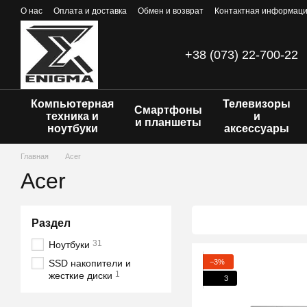
Перейти к основному контенту
О нас
Оплата и доставка
Обмен и возврат
Контактная информац
+38 (073) 22-700-22
Компьютерная
Телевизоры
Смартфоны
техника и
и
и планшеты
ноутбуки
аксессуары
Главная
Acer
Acer
Раздел
31
Ноутбуки
−3%
SSD накопители и
1
жесткие диски
3