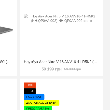
Ноутбук Acer Nitro V 15 ANV15-51-789J (NH.QRYAA.001)
Ноутбук Acer Nitro V 16 ANV16-41-R5K2 (NH.QP0AA.002)
50 199 грн
59 999 грн
−19%
3
ПОД ЗАКАЗ
ДОСТАВКА 20-25 ДНЕЙ
ПРЕДОПЛАТА 5%