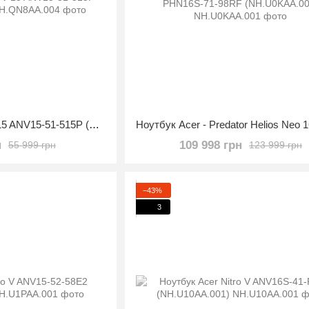
Ноутбук Acer Nitro V 15 ANV15-51-515P (NH.QN8AA.004)
н
109 998 грн
55 999 грн
123 999 грн
−43%
3