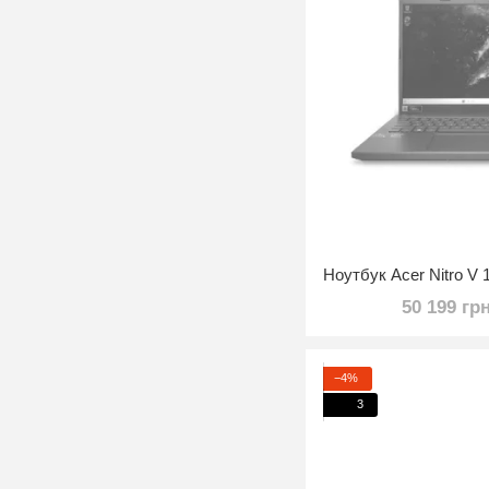
50 199 гр
−4%
3