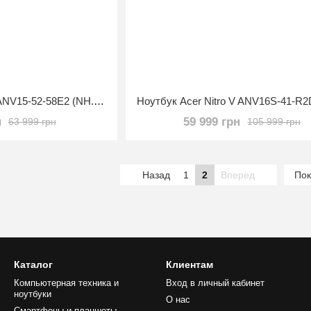
Ноутбук Acer Nitro V ANV15-52-58E2 (NH.U1PAA.001)
н
59 999 грн
63 999 грн
105 999 грн
Назад
1
2
Вперед
Пок
Каталог
Клиентам
Компьютерная техника и
Вход в личный кабинет
ноутбуки
О нас
Смартфоны и планшеты