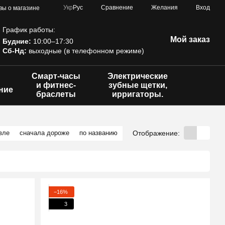
Сравнение
Укр
Рус
Желания
Вход
вы о магазине
График работы:
Мой заказ
Будние:
10:00–17:30
Сб-Нд:
выходные (в телефонном режиме)
Смарт-часы
Электрические
и фитнес-
зубные щетки,
ние
браслеты
ирригаторы.
Отображение:
вле
сначала дороже
по названию
−16%
3