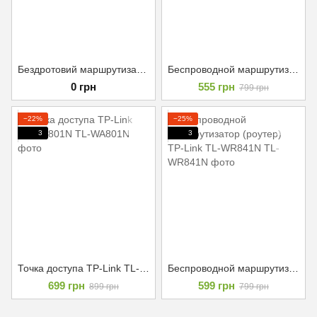
Бездротовий маршрутизатор (роутер) Netgear RAX10
Беспроводной маршрутизатор (роутер) TP-Link TL-WR840N
0 грн
555 грн
799 грн
−22%
−25%
3
3
Точка доступа TP-Link TL-WA801N
Беспроводной маршрутизатор (роутер) TP-Link TL-WR841N
699 грн
599 грн
899 грн
799 грн