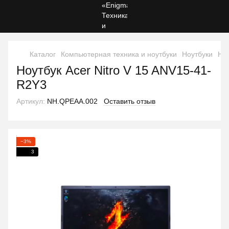
Каталог
Компьютерная техника и ноутбуки
Ноутбуки
Ноу
Ноутбук Acer Nitro V 15 ANV15-41-
R2Y3
Артикул:
NH.QPEAA.002
Оставить отзыв
−3%
3