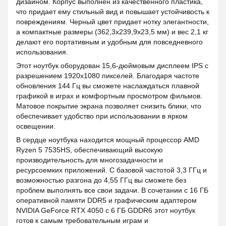
дизайном. Корпус выполнен из качественного пластика,
что придает ему стильный вид и повышает устойчивость к
повреждениям. Черный цвет придает нотку элегантности,
а компактные размеры (362,3x239,9x23,5 мм) и вес 2,1 кг
делают его портативным и удобным для повседневного
использования.
Этот ноутбук оборудован 15,6-дюймовым дисплеем IPS с
разрешением 1920x1080 пикселей. Благодаря частоте
обновления 144 Гц вы сможете наслаждаться плавной
графикой в ​​играх и комфортным просмотром фильмов.
Матовое покрытие экрана позволяет снизить блики, что
обеспечивает удобство при использовании в ярком
освещении.
В сердце ноутбука находится мощный процессор AMD
Ryzen 5 7535HS, обеспечивающий высокую
производительность для многозадачности и
ресурсоемких приложений. С базовой частотой 3,3 ГГц и
возможностью разгона до 4,55 ГГц вы сможете без
проблем выполнять все свои задачи. В сочетании с 16 ГБ
оперативной памяти DDR5 и графическим адаптером
NVIDIA GeForce RTX 4050 с 6 ГБ GDDR6 этот ноутбук
готов к самым требовательным играм и