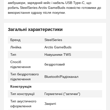
амбушюри, зарядний кейс і кабель USB Type-C, що
робить SteelSeries Arctis GameBuds повністю готовими до
використання одразу після покупки.
Загальні характеристики
Бренд
SteelSeries
Лінійка
Arctis GameBuds
Тип
Навушники TWS
Спосіб
бездротовий
підключення
Тип бездротового
Bluetooth/Радіоканал
підключення
Конструкція
Тип конструкції
Герметичні ("затички")
Тип акустичного
Закриті
оформлення