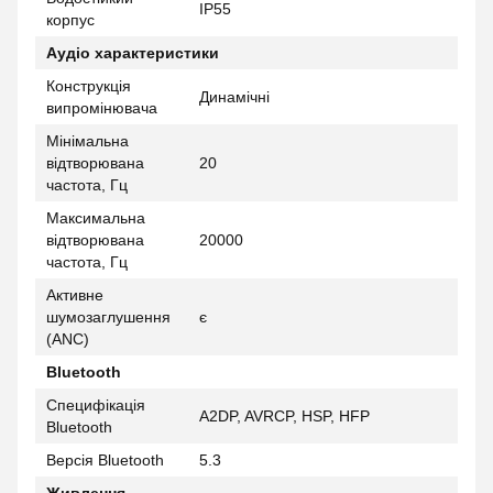
IP55
корпус
Аудіо характеристики
Конструкція
Динамічні
випромінювача
Мінімальна
відтворювана
20
частота, Гц
Максимальна
відтворювана
20000
частота, Гц
Активне
шумозаглушення
є
(ANC)
Bluetooth
Специфікація
A2DP, AVRCP, HSP, HFP
Bluetooth
Версія Bluetooth
5.3