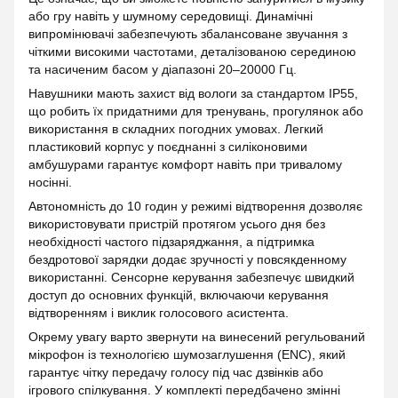
або гру навіть у шумному середовищі. Динамічні
випромінювачі забезпечують збалансоване звучання з
чіткими високими частотами, деталізованою серединою
та насиченим басом у діапазоні 20–20000 Гц.
Навушники мають захист від вологи за стандартом IP55,
що робить їх придатними для тренувань, прогулянок або
використання в складних погодних умовах. Легкий
пластиковий корпус у поєднанні з силіконовими
амбушурами гарантує комфорт навіть при тривалому
носінні.
Автономність до 10 годин у режимі відтворення дозволяє
використовувати пристрій протягом усього дня без
необхідності частого підзаряджання, а підтримка
бездротової зарядки додає зручності у повсякденному
використанні. Сенсорне керування забезпечує швидкий
доступ до основних функцій, включаючи керування
відтворенням і виклик голосового асистента.
Окрему увагу варто звернути на винесений регульований
мікрофон із технологією шумозаглушення (ENC), який
гарантує чітку передачу голосу під час дзвінків або
ігрового спілкування. У комплекті передбачено змінні