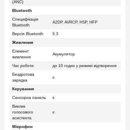
(ANC)
Bluetooth
Специфікація
A2DP, AVRCP, HSP, HFP
Bluetooth
Версія Bluetooth
5.3
Живлення
Елемент
Акумулятор
живлення
Час роботи
до 10 годин у режимі відтворення
Бездротова
є
зарядка
Керування
Сенсорна панель
є
Виклик
голосового
є
асистента
Мікрофон