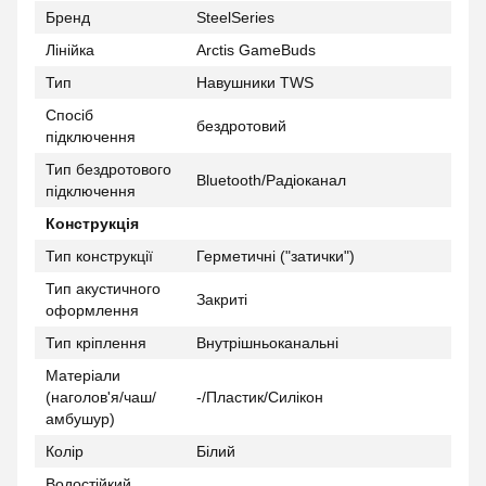
Бренд
SteelSeries
Лінійка
Arctis GameBuds
Тип
Навушники TWS
Спосіб
бездротовий
підключення
Тип бездротового
Bluetooth/Радіоканал
підключення
Конструкція
Тип конструкції
Герметичні ("затички")
Тип акустичного
Закриті
оформлення
Тип кріплення
Внутрішньоканальні
Матеріали
(наголов'я/чаш/
-/Пластик/Силікон
амбушур)
Колір
Білий
Водостійкий