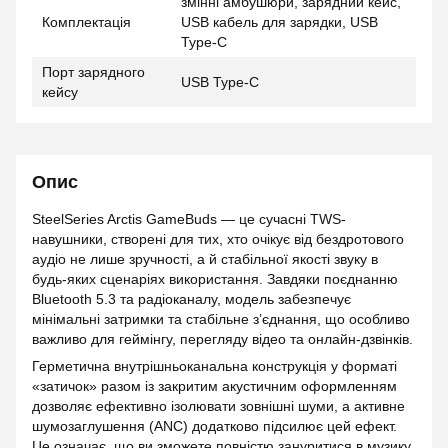
змінні амбушюри, зарядний кейс,
Комплектація
USB кабель для зарядки, USB
Type-C
Порт зарядного
USB Type-C
кейсу
Опис
SteelSeries Arctis GameBuds — це сучасні TWS-
навушники, створені для тих, хто очікує від бездротового
аудіо не лише зручності, а й стабільної якості звуку в
будь-яких сценаріях використання. Завдяки поєднанню
Bluetooth 5.3 та радіоканалу, модель забезпечує
мінімальні затримки та стабільне з’єднання, що особливо
важливо для геймінгу, перегляду відео та онлайн-дзвінків.
Герметична внутрішньоканальна конструкція у форматі
«затичок» разом із закритим акустичним оформленням
дозволяє ефективно ізолювати зовнішні шуми, а активне
шумозаглушення (ANC) додатково підсилює цей ефект.
Це означає, що ви зможете повністю зануритися в музику