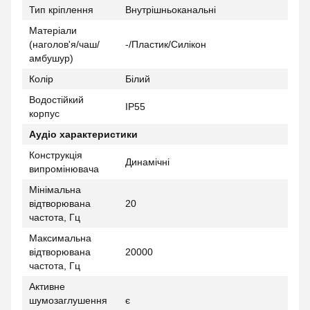
Тип кріплення
Внутрішньоканальні
Матеріали
(наголов'я/чаш/
-/Пластик/Силікон
амбушур)
Колір
Білий
Водостійкий
IP55
корпус
Аудіо характеристики
Конструкція
Динамічні
випромінювача
Мінімальна
відтворювана
20
частота, Гц
Максимальна
відтворювана
20000
частота, Гц
Активне
шумозаглушення
є