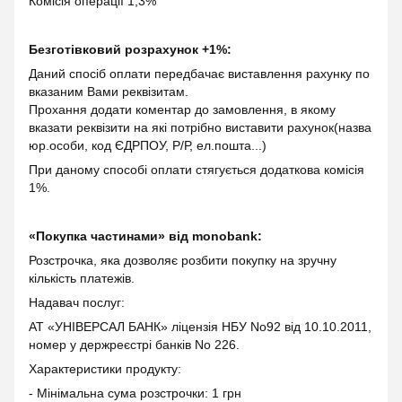
Комісія операції 1,3%
Безготівковий розрахунок +1%:
Даний спосіб оплати передбачає виставлення рахунку по
вказаним Вами реквізитам.
Прохання додати коментар до замовлення, в якому
вказати реквізити на які потрібно виставити рахунок(назва
юр.особи, код ЄДРПОУ, Р/Р, ел.пошта...)
При даному способі оплати стягується додаткова комісія
1%.
«Покупка частинами» від monobank:
Розстрочка, яка дозволяє розбити покупку на зручну
кількість платежів.
Надавач послуг:
АТ «УНІВЕРСАЛ БАНК» ліцензія НБУ No92 від 10.10.2011,
номер у держреєстрі банків No 226.
Характеристики продукту:
- Мінімальна сума розстрочки: 1 грн