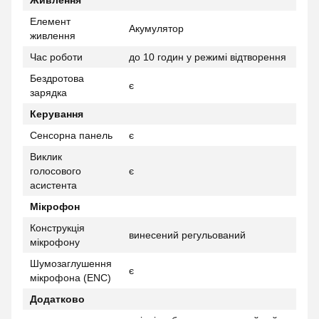
Живлення
Елемент
Акумулятор
живлення
Час роботи
до 10 годин у режимі відтворення
Бездротова
є
зарядка
Керування
Сенсорна панель
є
Виклик
голосового
є
асистента
Мікрофон
Конструкція
винесений регульований
мікрофону
Шумозаглушення
є
мікрофона (ENC)
Додатково