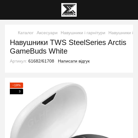
Каталог
Аксесуари
Навушники і гарнітури
Навушники і га
Навушники TWS SteelSeries Arctis
GameBuds White
Артикул:
61682/61708
Написати відгук
−19%
3