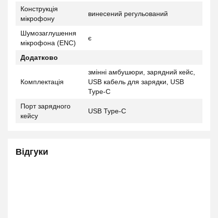
Конструкція
винесений регульований
мікрофону
Шумозаглушення
є
мікрофона (ENC)
Додатково
змінні амбушюри, зарядний кейс,
Комплектація
USB кабель для зарядки, USB
Type-C
Порт зарядного
USB Type-C
кейсу
Відгуки