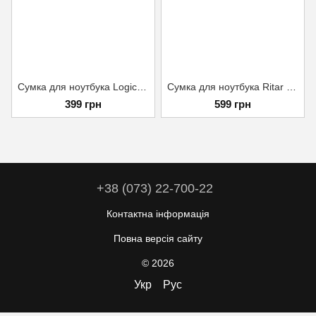
Сумка для ноутбука Logic concept BASIC (TOR-LC-BASIC-15)
Сумка для ноутбука Ritar 15.6" A27 Blue (YT-A27-Be15.6")
399 грн
599 грн
+38 (073) 22-700-22
Контактна інформація
Повна версія сайту
© 2026
Укр
Рус