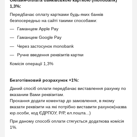
Онлайн-оплата банківською карткою (monobank)
1,3%:
Передбачає оплату картками будь-яких банків
безпосередньо на сайті такими способами:
Гаманцем Apple Pay
Гаманцем Google Pay
Через застосунок monobank
Ручне введення реквізитів картки
Комісія операції 1,3%
Безготівковий розрахунок +1%:
Даний спосіб оплати передбачає виставлення рахунку по
вказаним Вами реквізитам.
Прохання додати коментар до замовлення, в якому
вказати реквізити на які потрібно виставити рахунок(назва
юр.особи, код ЄДРПОУ, Р/Р, ел.пошта...)
При даному способі оплати стягується додаткова комісія
1%.