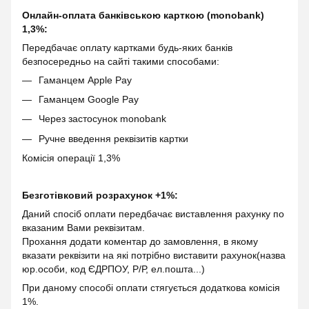
Онлайн-оплата банківською карткою (monobank)
1,3%:
Передбачає оплату картками будь-яких банків
безпосередньо на сайті такими способами:
Гаманцем Apple Pay
Гаманцем Google Pay
Через застосунок monobank
Ручне введення реквізитів картки
Комісія операції 1,3%
Безготівковий розрахунок +1%:
Даний спосіб оплати передбачає виставлення рахунку по
вказаним Вами реквізитам.
Прохання додати коментар до замовлення, в якому
вказати реквізити на які потрібно виставити рахунок(назва
юр.особи, код ЄДРПОУ, Р/Р, ел.пошта...)
При даному способі оплати стягується додаткова комісія
1%.