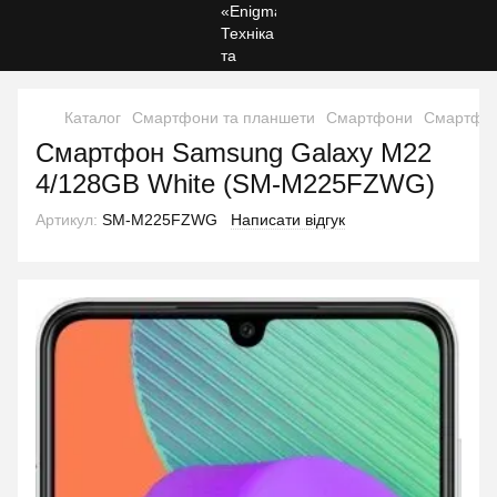
Каталог
Смартфони та планшети
Смартфони
Смартфо
Смартфон Samsung Galaxy M22
4/128GB White (SM-M225FZWG)
Артикул:
SM-M225FZWG
Написати відгук