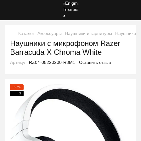
Каталог
Аксессуары
Наушники и гарнитуры
Наушники и 
Наушники с микрофоном Razer
Barracuda X Chroma White
Артикул:
RZ04-05220200-R3M1
Оставить отзыв
−27%
3