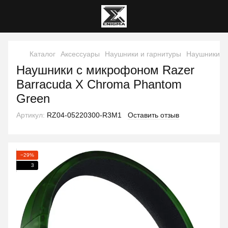
Каталог
Аксессуары
Наушники и гарнитуры
Наушники и 
Наушники с микрофоном Razer
Barracuda X Chroma Phantom
Green
Артикул:
RZ04-05220300-R3M1
Оставить отзыв
−29%
3