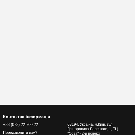
Контактна інформація
+38 (073) 22-700-22
03194, Україна, м.Київ, вул.
Григоровича-Барського, 1, ТЦ
Передзвонити вам?
"Сова" - 2-й поверх