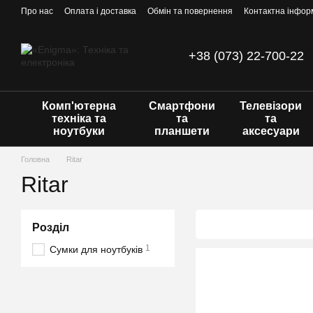
Перейти до основного контенту
Про нас
Оплата і доставка
Обмін та повернення
Контактна інфор
+38 (073) 22-700-22
Комп'ютерна
Смартфони
Телевізори
техніка та
та
та
ноутбуки
планшети
аксесуари
Головна
Ritar
Ritar
Розділ
1
Сумки для ноутбуків