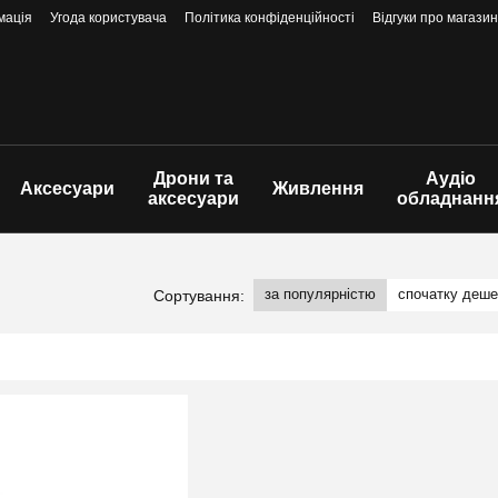
мація
Угода користувача
Політика конфіденційності
Відгуки про магазин
Дрони та
Аудіо
Аксесуари
Живлення
аксесуари
обладнанн
за популярністю
спочатку деш
Сортування: