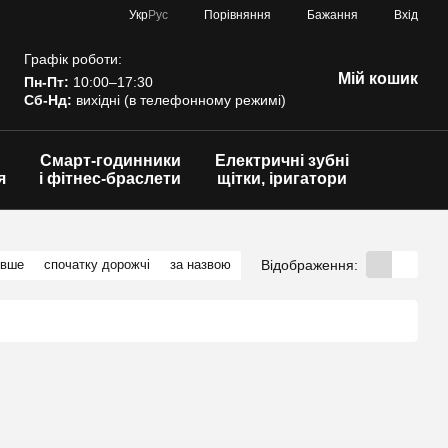
Порівняння
Укр
Рус
Бажання
Вхід
Графік роботи:
Мій кошик
Пн-Пт:
10:00–17:30
Сб-Нд:
вихідні (в телефонному режимі)
Смарт-годинники
Електричні зубні
я
і фітнес-браслети
щітки, іригатори
Відображення:
евше
спочатку дорожчі
за назвою