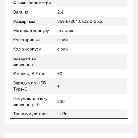
Фізичні параметри
Вага, кг
2,4
Розмір, мм
359.6x264.8x22.1-25.2
Матеріал корпусу
пластик
Колір кришки
сірий
Колір корпусу
сірий
Батарея та
живлення
Ємність, Вт*год
60
Зарядка по USB
є
Type-C
Потужність блоку
230
живлення, Вт
Тип акумулятора
Li-Pol