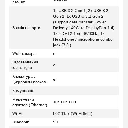
пам'яті
1x USB 3.2 Gen 1, 2x USB 3.2
Gen 2, 1x USB-C 3.2 Gen 2
(support data transfer, Power
Зовнішні порти
Delivery 140W та DisplayPort 1.4),
1x HDMI 2.1 до 8K/60Hz, 1x
Headphone / microphone combo
jack (3.5 )
Web-камера
є
Підсвічування
є
клавіатури
Клавіатура з
є
цифровим блоком
Комунікації
Мережевий
10/100/1000
адаптер (Ethernet)
Wi-Fi
802.11ax (Wi-Fi 6/6E)
Bluetooth
5.1