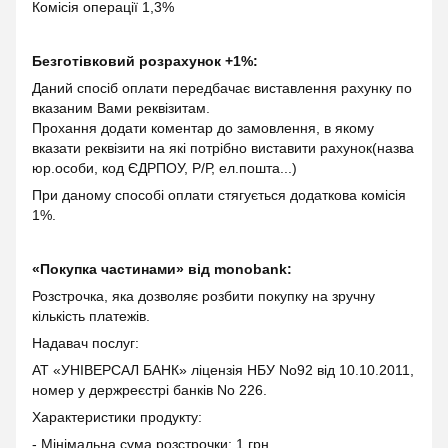
Комісія операції 1,3%
Безготівковий розрахунок +1%:
Даний спосіб оплати передбачає виставлення рахунку по
вказаним Вами реквізитам.
Прохання додати коментар до замовлення, в якому
вказати реквізити на які потрібно виставити рахунок(назва
юр.особи, код ЄДРПОУ, Р/Р, ел.пошта...)
При даному способі оплати стягується додаткова комісія
1%.
«Покупка частинами» від monobank:
Розстрочка, яка дозволяє розбити покупку на зручну
кількість платежів.
Надавач послуг:
АТ «УНІВЕРСАЛ БАНК» ліцензія НБУ No92 від 10.10.2011,
номер у держреєстрі банків No 226.
Характеристики продукту:
- Мінімальна сума розстрочки: 1 грн