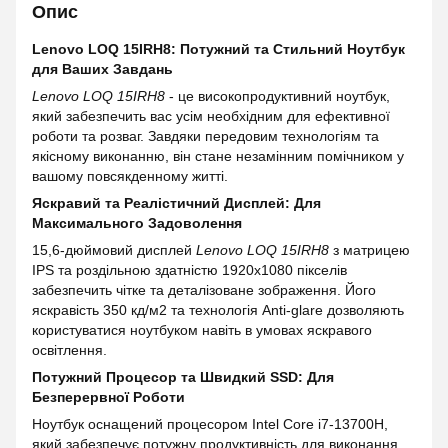
Опис
Lenovo LOQ 15IRH8: Потужний та Стильний Ноутбук
для Ваших Завдань
Lenovo LOQ 15IRH8
- це високопродуктивний ноутбук,
який забезпечить вас усім необхідним для ефективної
роботи та розваг. Завдяки передовим технологіям та
якісному виконанню, він стане незамінним помічником у
вашому повсякденному житті.
Яскравий та Реалістичний Дисплей: Для
Максимального Задоволення
15,6-дюймовий дисплей
Lenovo LOQ 15IRH8
з матрицею
IPS та роздільною здатністю 1920x1080 пікселів
забезпечить чітке та деталізоване зображення. Його
яскравість 350 кд/м2 та технологія Anti-glare дозволяють
користуватися ноутбуком навіть в умовах яскравого
освітлення.
Потужний Процесор та Швидкий SSD: Для
Безперервної Роботи
Ноутбук оснащений процесором Intel Core i7-13700H,
який забезпечує потужну продуктивність для виконання