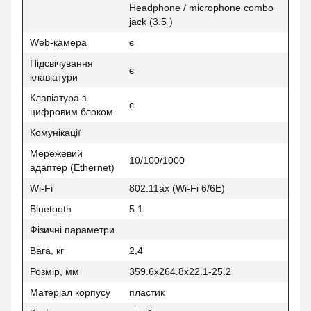
Headphone / microphone combo
jack (3.5 )
Web-камера
є
Підсвічування
є
клавіатури
Клавіатура з
є
цифровим блоком
Комунікації
Мережевий
10/100/1000
адаптер (Ethernet)
Wi-Fi
802.11ax (Wi-Fi 6/6E)
Bluetooth
5.1
Фізичні параметри
Вага, кг
2,4
Розмір, мм
359.6x264.8x22.1-25.2
Матеріал корпусу
пластик