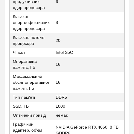
продуктивних
6
ядер процесора
Кількість
енергоефективних
8
ядер процесора
Кількість потоків
20
процесора
Чіпсет
Intel SoC
Оперативна
16
пам'ять, ГБ
Максимальний
обсяг оперативної
16
пам'яті, ГБ
Тип пам'яті
DDR5
SSD, ГБ
1000
Оптичний привід
немає
Графічний
NVIDIA GeForce RTX 4060, 8 ГБ
адаптер, об'єм
GDDR6