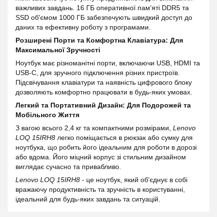
важливих завдань. 16 ГБ оперативної пам'яті DDR5 та
SSD об'ємом 1000 ГБ забезпечують швидкий доступ до
даних та ефективну роботу з програмами.
Розширені Порти та Комфортна Клавіатура: Для
Максимальної Зручності
Ноутбук має різноманітні порти, включаючи USB, HDMI та
USB-C, для зручного підключення різних пристроїв.
Підсвічування клавіатури та наявність цифрового блоку
дозволяють комфортно працювати в будь-яких умовах.
Легкий та Портативний Дизайн: Для Подорожей та
Мобільного Життя
З вагою всього 2,4 кг та компактними розмірами,
Lenovo
LOQ 15IRH8
легко поміщається в рюкзак або сумку для
ноутбука, що робить його ідеальним для роботи в дорозі
або вдома. Його міцний корпус зі стильним дизайном
виглядає сучасно та привабливо.
Lenovo LOQ 15IRH8
- це ноутбук, який об'єднує в собі
вражаючу продуктивність та зручність в користуванні,
ідеальний для будь-яких завдань та ситуацій.