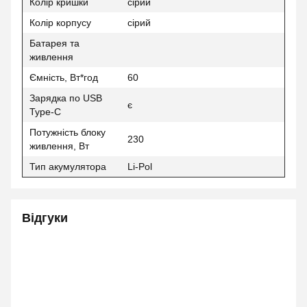
Колір кришки
сірий
Колір корпусу
сірий
Батарея та
живлення
Ємність, Вт*год
60
Зарядка по USB
є
Type-C
Потужність блоку
230
живлення, Вт
Тип акумулятора
Li-Pol
Відгуки