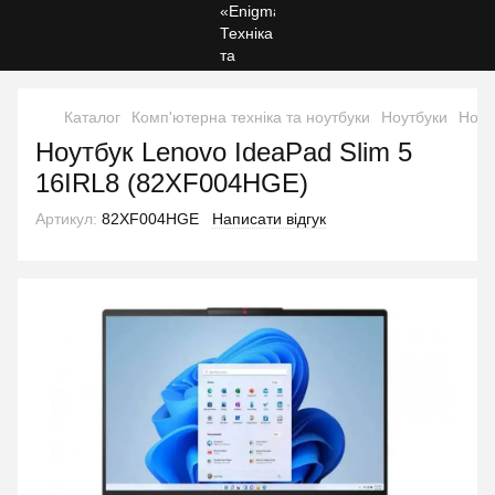
Каталог
Комп'ютерна техніка та ноутбуки
Ноутбуки
Ноут
Ноутбук Lenovo IdeaPad Slim 5
16IRL8 (82XF004HGE)
Артикул:
82XF004HGE
Написати відгук