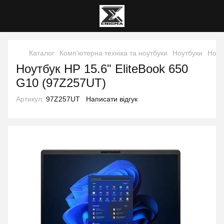
Каталог
Комп'ютерна техніка та ноутбуки
Ноутбуки
Ноут
Ноутбук HP 15.6" EliteBook 650
G10 (97Z257UT)
Артикул:
97Z257UT
Написати відгук