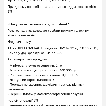
юр.особи, код ЄДРПОУ, Р/Р, ел.пошта...)
При даному способі оплати стягується додаткова комісія
1%.
«Покупка частинами» від monobank:
Розстрочка, яка дозволяє розбити покупку на зручну
кількість платежів.
Надавач послуг:
АТ «УНІВЕРСАЛ БАНК» ліцензія НБУ No92 від 10.10.2011,
номер у держреєстрі банків No 226.
Характеристики продукту:
- Мінімальна сума розстрочки: 1 грн
- Максимальна сума розстрочки: 400 000 грн
- Реальна річна процентна ставка: 0,000001%
- Доступний строк, платежів: 3
- Порядок погашення: щомісячні платежі рівними
частинами
- Перший платіж у момент оформлення покупки
Комісія операції 3%
Гарантія від магазину! Термін вказано в характеристиках.