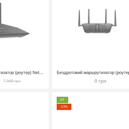
Бездротовий маршрутизатор (роутер) Netgear RAX10 (RAX10-100EUS/RAX10-100NAS)
н
0 грн
7 999 грн
ХІТ
−13%