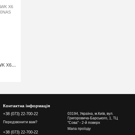
Роутер NETGEAR R8000 NIGHTHAWK X6 AC4000, (R8000-100NAS)
Контактна інформація
+38 (073) 22-700-22
03194, Україна, м.Київ, вул.
Григоровича-Барського, 1, ТЦ
Передзвонити вам?
"Сова" - 2-й поверх
Мапа проїзду
+38 (073) 22-700-22