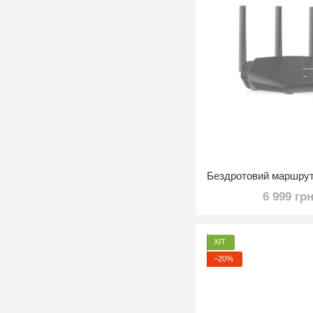
6 999 гр
ХІТ
−20%