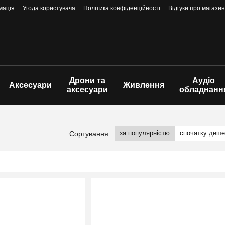
мація
Угода користувача
Політика конфіденційності
Відгуки про магазин
Дрони та
Аудіо
Аксесуари
Живлення
аксесуари
обладнанн
за популярністю
спочатку деш
Сортування: