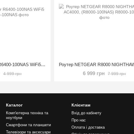
Wi-Fi роутер Netgear R6400-100NAS WiFi5 AC1750
н
6 999 грн
4 999 грн
7 999 грн
Каталог
Клієнтам
Комп'ютерна техніка та
Вхід до кабінету
ноутбуки
Про нас
Смартфони та планшети
Оплата і доставка
Телевізори та аксесуари