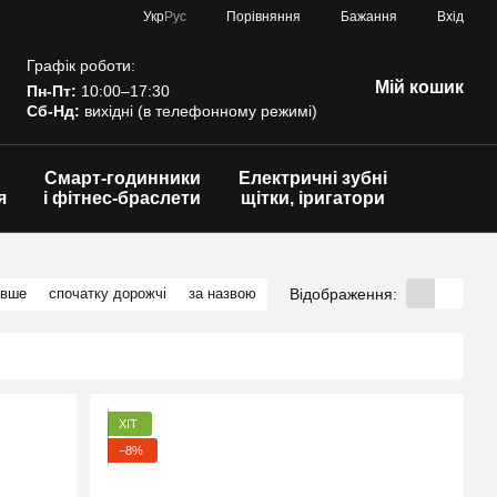
Порівняння
Укр
Рус
Бажання
Вхід
Графік роботи:
Мій кошик
Пн-Пт:
10:00–17:30
Сб-Нд:
вихідні (в телефонному режимі)
Смарт-годинники
Електричні зубні
я
і фітнес-браслети
щітки, іригатори
Відображення:
евше
спочатку дорожчі
за назвою
ХІТ
−8%