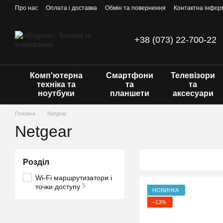
Перейти до основного контенту
Про нас
Оплата і доставка
Обмін та повернення
Контактна інфор
+38 (073) 22-700-22
Комп'ютерна
Смартфони
Телевізори
техніка та
та
та
ноутбуки
планшети
аксесуари
Головна
Netgear
Netgear
Розділ
Wi-Fi маршрутизатори і
5
точки доступу
НОВИНКА
−13%