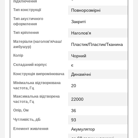
підключення
Тип конструкції
Повнорозмірні
Тип акустичного
Закриті
оформлення
Тип кріплення
Наголов'я
Матеріали (наголов'я/чаш/
Пластик/Пластик/Тканина
амбушур)
Колір
Чорний
Складаний корпус
є
Конструкція випромінювача
Динамічні
Мінімальна відтворювана
20
частота, Гц
Максимальна відтворена
22000
частота, Гц
Опір, Ом
36
Чутливість, дБ
93
Елемент живлення
Акумулятор