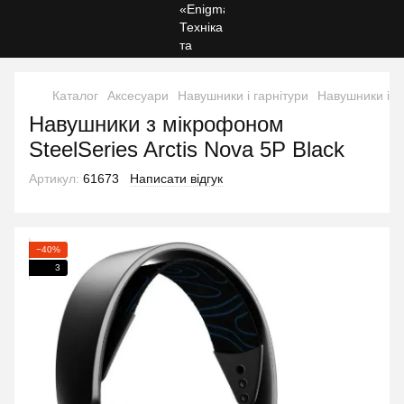
Каталог
Аксесуари
Навушники і гарнітури
Навушники і га
Навушники з мікрофоном
SteelSeries Arctis Nova 5P Black
Артикул:
61673
Написати відгук
−40%
3