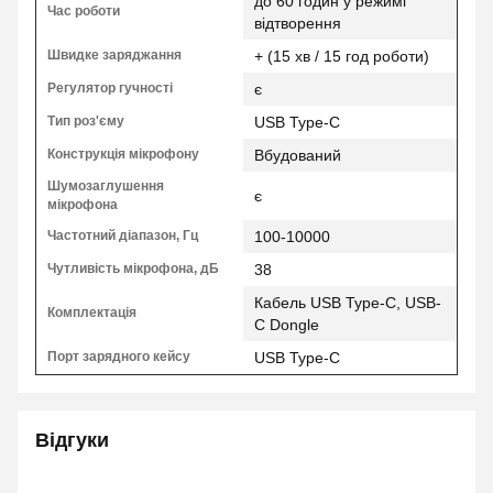
до 60 годин у режимі
Час роботи
відтворення
Швидке заряджання
+ (15 хв / 15 год роботи)
Регулятор гучності
є
Тип роз'єму
USB Type-C
Конструкція мікрофону
Вбудований
Шумозаглушення
є
мікрофона
Частотний діапазон, Гц
100-10000
Чутливість мікрофона, дБ
38
Кабель USB Type-C, USB-
Комплектація
C Dongle
Порт зарядного кейсу
USB Type-C
Відгуки