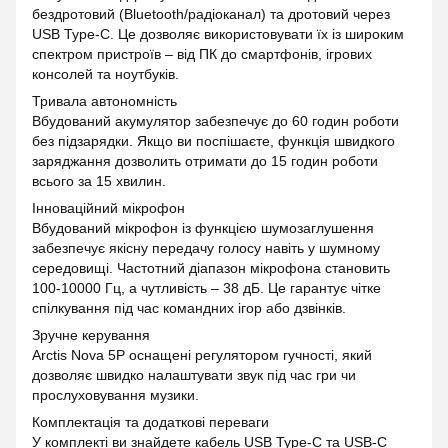
бездротовий (Bluetooth/радіоканал) та дротовий через
USB Type-C. Це дозволяє використовувати їх із широким
спектром пристроїв – від ПК до смартфонів, ігрових
консолей та ноутбуків.
Тривала автономність
Вбудований акумулятор забезпечує до 60 годин роботи
без підзарядки. Якщо ви поспішаєте, функція швидкого
заряджання дозволить отримати до 15 годин роботи
всього за 15 хвилин.
Інноваційний мікрофон
Вбудований мікрофон із функцією шумозаглушення
забезпечує якісну передачу голосу навіть у шумному
середовищі. Частотний діапазон мікрофона становить
100-10000 Гц, а чутливість – 38 дБ. Це гарантує чітке
спілкування під час командних ігор або дзвінків.
Зручне керування
Arctis Nova 5P оснащені регулятором гучності, який
дозволяє швидко налаштувати звук під час гри чи
прослуховування музики.
Комплектація та додаткові переваги
У комплекті ви знайдете кабель USB Type-C та USB-C