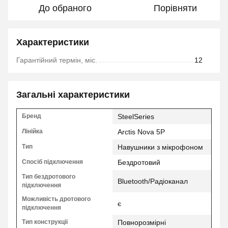
До обраного
Порівняти
Характеристики
Гарантійний термін, міс.
12
Загальні характеристики
Бренд
SteelSeries
Лінійка
Arctis Nova 5P
Тип
Навушники з мікрофоном
Спосіб підключення
Бездротовий
Тип бездротового
Bluetooth/Радіоканал
підключення
Можливість дротового
є
підключення
Тип конструкції
Повнорозмірні