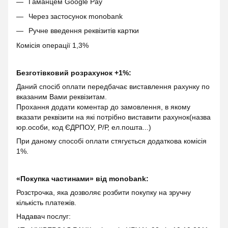
Гаманцем Google Pay
Через застосунок monobank
Ручне введення реквізитів картки
Комісія операції 1,3%
Безготівковий розрахунок +1%:
Даний спосіб оплати передбачає виставлення рахунку по
вказаним Вами реквізитам.
Прохання додати коментар до замовлення, в якому
вказати реквізити на які потрібно виставити рахунок(назва
юр.особи, код ЄДРПОУ, Р/Р, ел.пошта...)
При даному способі оплати стягується додаткова комісія
1%.
«Покупка частинами» від monobank:
Розстрочка, яка дозволяє розбити покупку на зручну
кількість платежів.
Надавач послуг: