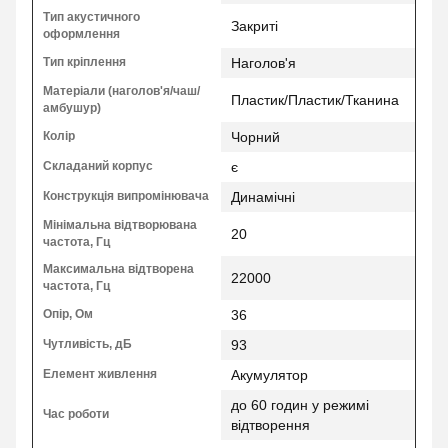
Тип акустичного
Закриті
оформлення
Тип кріплення
Наголов'я
Матеріали (наголов'я/чаш/
Пластик/Пластик/Тканина
амбушур)
Колір
Чорний
Складаний корпус
є
Конструкція випромінювача
Динамічні
Мінімальна відтворювана
20
частота, Гц
Максимальна відтворена
22000
частота, Гц
Опір, Ом
36
Чутливість, дБ
93
Елемент живлення
Акумулятор
до 60 годин у режимі
Час роботи
відтворення