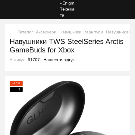
Каталог
Аксесуари
Навушники і гарнітури
Навушники і га
Навушники TWS SteelSeries Arctis
GameBuds for Xbox
Артикул:
61707
Написати відгук
−26%
3