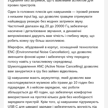
з'єднання без затримок, що є важливим аспектом для
ігрових пристроїв.
Один із головних плюсів цих навушників — ігровий режим
з низьким input lag, що дозволяє гравцям отримувати
найшвидшу реакцію без жодних затримок звуку.
Частотний діапазон від 20 до 20000 Гц забезпечує
насичене і деталізоване звучання, а динамічні
випромінювачі дарують вам чіткість і глибину звуку, що
робить кожну гру більш захопливою.
Мікрофон, вбудований в корпус, оснащений технологією
ENC (Environmental Noise Cancellation), що дозволяє
зменшити фонові шуми і забезпечує чітку передачу
голосу навіть у галасливому середовищі.
Шумоподавлення ANC (Active Noise Cancelling) дозволяє
вам зануритися в гру без зайвих відволікань.
Ці навушники мають акумулятор, який дозволяє вам
насолоджуватися музикою або іграми до 10 годин без
підзарядки. А з кейсом-зарядкою, час роботи
збільшується до 40 годин, що забезпечує комфортне
використання на протязі кількох днів без необхідності
заряджати пристрій. Крім того, ці навушники підтримують
USB C для швидкої зарядки і забезпечують зручність під