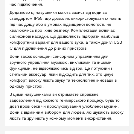
час підключення.
Додатково ці навушники мають захист від води за
стандартом IP55, що дозволяє використовувати їх навіть
під час дощу або в умовах підвищеної вологості, не
хвилюючись про їхню безпеку. Комплектація включає
силиконові насадки, що дозволяють підібрати найбільш
комфортний варіант для вашого вуха, а також донгл USB
C для підключення до різних пристроїв.
Вони також оснащені сенсорним управлінням для
зручного управління музикою, викликами та іншими
функціями, не відволікаючись від гри. Це потужний і
стильний аксесуар, який підходить для тих, хто цінує
комфорт, високу якість звуку та технологічні інновації в
одному пристрої.
З цими навушниками ви отримаєте справжнє
задоволення від кожного геймерського процесу, будь то
довгі ігрові сесії чи прослуховування улюбленої музики.
Вони є відмінним вибором для людей, які шукають високу
якість та зручність у кожному моменті використання.