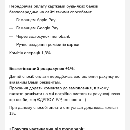
Передбачає оплату картками будь-яких банків
безпосередньо на сайті такими способами:
Гаманцем Apple Pay
Гаманцем Google Pay
Через застосунок monobank
Ручне введення реквізитів картки
Комісія операції 1,3%
Безготівковий розрахунок +1%:
Даний спосіб оплати передбачає виставлення рахунку по
вказаним Вами реквізитам.
Прохання додати коментар до замовлення, в якому
вказати реквізити на які потрібно виставити рахунок(назва
юр.особи, код ЄДРПОУ, Р/Р, ел.пошта...)
При даному способі оплати стягується додаткова комісія
1%.
«Покупка частинами» від monobank: