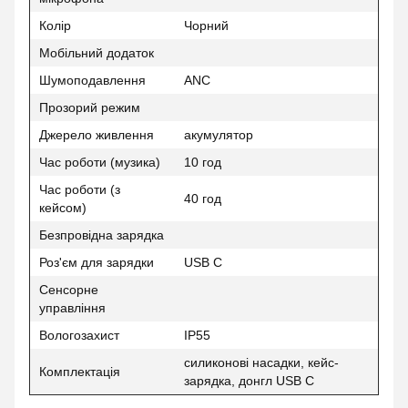
Колір
Чорний
Мобільний додаток
Шумоподавлення
ANC
Прозорий режим
Джерело живлення
акумулятор
Час роботи (музика)
10 год
Час роботи (з
40 год
кейсом)
Безпровідна зарядка
Роз'єм для зарядки
USB C
Сенсорне
управління
Вологозахист
IP55
силиконові насадки, кейс-
Комплектація
зарядка, донгл USB C