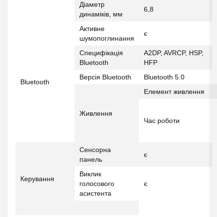
Діаметр
6,8
динаміків, мм
Активне
є
шумопоглинання
Специфікація
A2DP, AVRCP, HSP,
Bluetooth
HFP
Версія Bluetooth
Bluetooth 5.0
Bluetooth
Елемент живлення
Живлення
Час роботи
Сенсорна
є
панель
Виклик
Керування
голосового
є
асистента