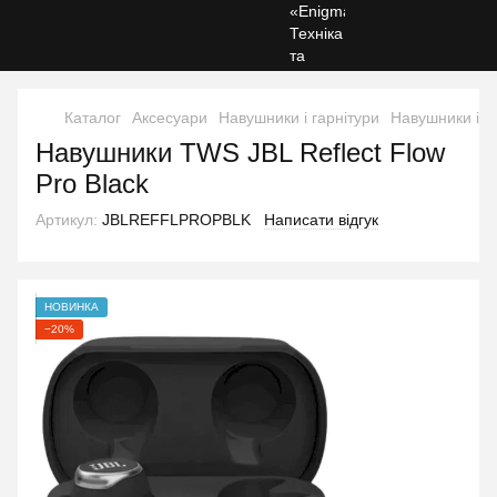
Каталог
Аксесуари
Навушники і гарнітури
Навушники і г
Навушники TWS JBL Reflect Flow
Pro Black
Артикул:
JBLREFFLPROPBLK
Написати відгук
НОВИНКА
−20%