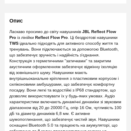
Опис
Ласкаво просимо до світу навушників
JBL Reflect Flow
Pro
із лінійки
Reflect Flow Pro
. Ці бездротові навушники
TWS
ідеально підходять для активного способу життя та
тренувань. Вони підключаються за допомогою Bluetooth,
що забезпечує зручність і надійність з'єднання.
Конструкція з герметичними "затичками" та закритим
акустичним оформленням забезпечує відмінну ізоляцію
від зовнішнього шуму. Навушники мають
внутрішньоканальне кріплення з пластиковим корпусом і
силіконовими амбушурами, що забезпечує комфортну
посадку. Вони легкі та водостійкі з IP68 стандартом, що
дозволяє використовувати їх у будь-яких умовах. Аудіо
характеристики включають динамічні динаміки зі звуковим
діапазоном від 20 до 20000 Гц, опір 16 Ом, чутливість 100
дБ та діаметр динаміків 6,8 мм. Є активне
шумопоглинання, що забезпечує чистий звук. Навушники
оснащені Bluetooth 5.0 та працюють на акумуляторі, що