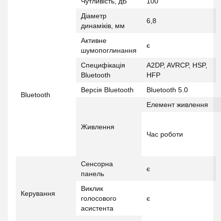
Чутливість, дБ
100
Діаметр
6,8
динаміків, мм
Активне
є
шумопоглинання
Специфікація
A2DP, AVRCP, HSP,
Bluetooth
HFP
Версія Bluetooth
Bluetooth 5.0
Bluetooth
Елемент живлення
Живлення
Час роботи
Сенсорна
є
панель
Виклик
Керування
голосового
є
асистента