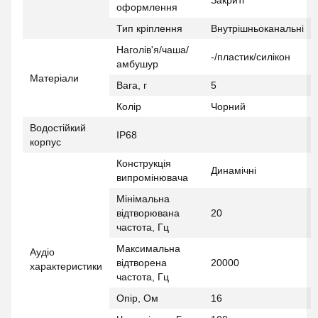
Закриті
оформлення
Тип кріплення
Внутрішньоканальні
Наголів'я/чаша/
-/пластик/силікон
амбушур
Матеріали
Вага, г
5
Колір
Чорний
Водостійкий
IP68
корпус
Конструкція
Динамічні
випромінювача
Мінімальна
відтворювана
20
частота, Гц
Максимальна
Аудіо
відтворена
20000
характеристики
частота, Гц
Опір, Ом
16