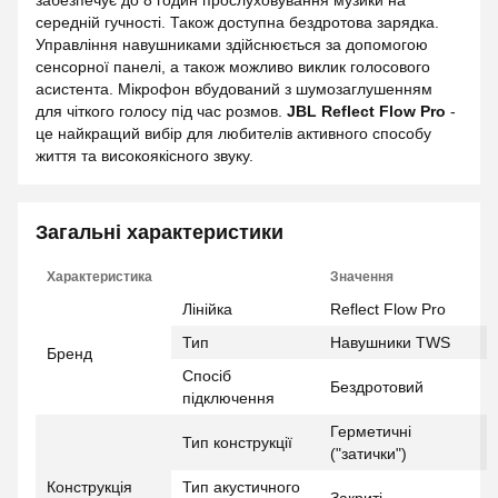
забезпечує до 8 годин прослуховування музики на
середній гучності. Також доступна бездротова зарядка.
Управління навушниками здійснюється за допомогою
сенсорної панелі, а також можливо виклик голосового
асистента. Мікрофон вбудований з шумозаглушенням
для чіткого голосу під час розмов.
JBL Reflect Flow Pro
-
це найкращий вибір для любителів активного способу
життя та високоякісного звуку.
Загальні характеристики
Характеристика
Значення
Лінійка
Reflect Flow Pro
Тип
Навушники TWS
Бренд
Спосіб
Бездротовий
підключення
Герметичні
Тип конструкції
("затички")
Конструкція
Тип акустичного