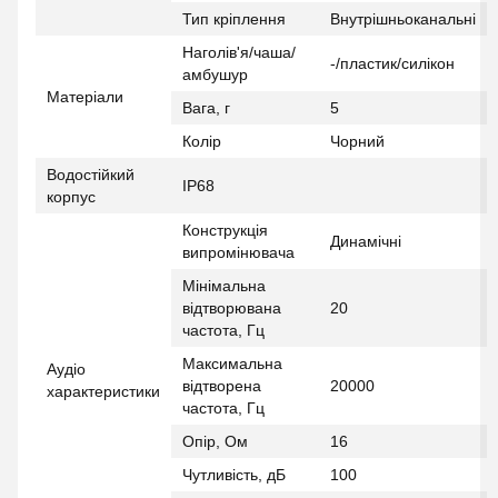
Тип кріплення
Внутрішньоканальні
Наголів'я/чаша/
-/пластик/силікон
амбушур
Матеріали
Вага, г
5
Колір
Чорний
Водостійкий
IP68
корпус
Конструкція
Динамічні
випромінювача
Мінімальна
відтворювана
20
частота, Гц
Максимальна
Аудіо
відтворена
20000
характеристики
частота, Гц
Опір, Ом
16
Чутливість, дБ
100