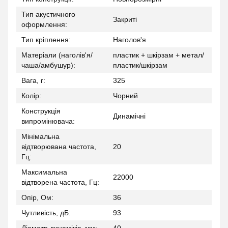
Тип акустичного
Закриті
оформлення:
Тип кріплення:
Наголов'я
Матеріали (наголів'я/
пластик + шкірзам + метал/
чаша/амбушур):
пластик/шкірзам
Вага, г:
325
Колір:
Чорний
Конструкція
Динамічні
випромінювача:
Мінімальна
відтворювана частота,
20
Гц:
Максимальна
22000
відтворена частота, Гц:
Опір, Ом:
36
Чутливість, дБ:
93