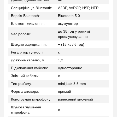
Діаметр динаміків, мм:
40
Специфікація Bluetooth:
A2DP, AVRCP, HSP, HFP
Версія Bluetooth:
Bluetooth 5.0
Елемент живлення:
акумулятор
до 38 год у режимі
Час роботи:
прослуховування
Швидке заряджання:
+ (15 хв / 6 год)
Регулятор гучності:
є
Довжина кабелю, м:
1,2
Підключення кабелю:
одностороннє
Знімний кабель:
є
Тип роз'єму:
mini jack 3,5 mm
Форма штекера:
прямий
Конструкція мікрофону:
винесений висувний
Шумозаглушення
є
мікрофона: