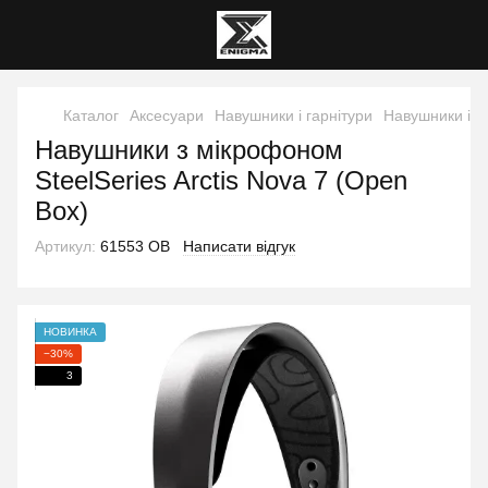
Каталог
Аксесуари
Навушники і гарнітури
Навушники і га
Навушники з мікрофоном
SteelSeries Arctis Nova 7 (Open
Box)
Артикул:
61553 OB
Написати відгук
НОВИНКА
−30%
3