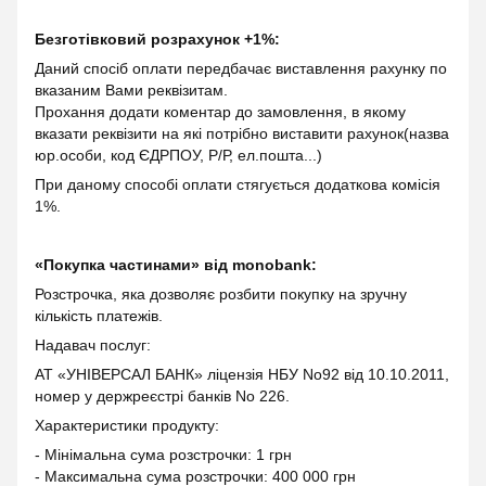
Безготівковий розрахунок +1%:
Даний спосіб оплати передбачає виставлення рахунку по
вказаним Вами реквізитам.
Прохання додати коментар до замовлення, в якому
вказати реквізити на які потрібно виставити рахунок(назва
юр.особи, код ЄДРПОУ, Р/Р, ел.пошта...)
При даному способі оплати стягується додаткова комісія
1%.
«Покупка частинами» від monobank:
Розстрочка, яка дозволяє розбити покупку на зручну
кількість платежів.
Надавач послуг:
АТ «УНІВЕРСАЛ БАНК» ліцензія НБУ No92 від 10.10.2011,
номер у держреєстрі банків No 226.
Характеристики продукту:
- Мінімальна сума розстрочки: 1 грн
- Максимальна сума розстрочки: 400 000 грн