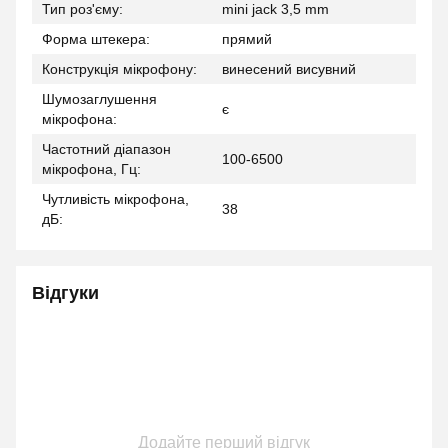
Тип роз'єму:
mini jack 3,5 mm
Форма штекера:
прямий
Конструкція мікрофону:
винесений висувний
Шумозаглушення
є
мікрофона:
Частотний діапазон
100-6500
мікрофона, Гц:
Чутливість мікрофона,
38
дБ:
Відгуки
Додайте перший відгук