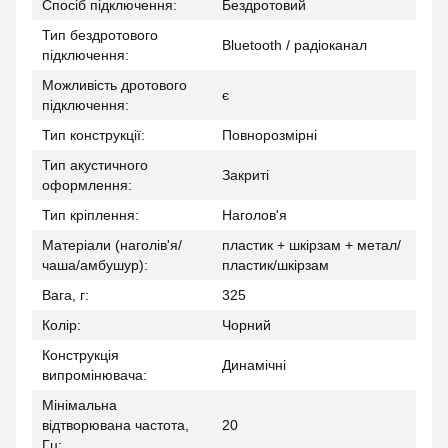
Спосіб підключення:
Бездротовий
Тип бездротового
Bluetooth / радіоканал
підключення:
Можливість дротового
є
підключення:
Тип конструкції:
Повнорозмірні
Тип акустичного
Закриті
оформлення:
Тип кріплення:
Наголов'я
Матеріали (наголів'я/
пластик + шкірзам + метал/
чаша/амбушур):
пластик/шкірзам
Вага, г:
325
Колір:
Чорний
Конструкція
Динамічні
випромінювача:
Мінімальна
відтворювана частота,
20
Гц: