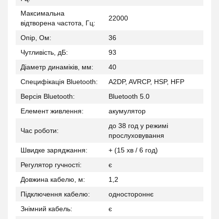
Максимальна
22000
відтворена частота, Гц:
Опір, Ом:
36
Чутливість, дБ:
93
Діаметр динаміків, мм:
40
Специфікація Bluetooth:
A2DP, AVRCP, HSP, HFP
Версія Bluetooth:
Bluetooth 5.0
Елемент живлення:
акумулятор
до 38 год у режимі
Час роботи:
прослуховування
Швидке заряджання:
+ (15 хв / 6 год)
Регулятор гучності:
є
Довжина кабелю, м:
1,2
Підключення кабелю:
одностороннє
Знімний кабель:
є