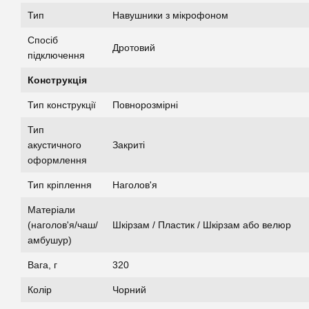
Тип
Навушники з мікрофоном
Спосіб
Дротовий
підключення
Конструкція
Тип конструкції
Повнорозмірні
Тип
акустичного
Закриті
оформлення
Тип кріплення
Наголов'я
Матеріали
(наголов'я/чаш/
Шкірзам / Пластик / Шкірзам або велюр
амбушур)
Вага, г
320
Колір
Чорний