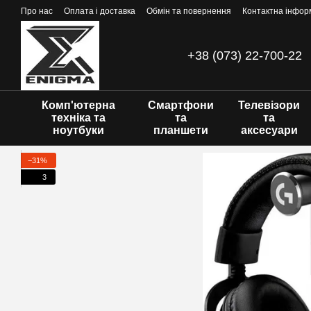
Перейти до основного контенту
Про нас
Оплата і доставка
Обмін та повернення
Контактна інфор
+38 (073) 22-700-22
Комп'ютерна
Смартфони
Телевізори
техніка та
та
та
ноутбуки
планшети
аксесуари
−31%
3