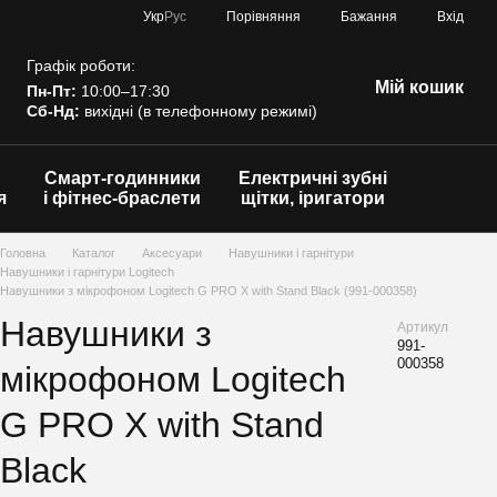
Порівняння
Укр
Рус
Бажання
Вхід
Графік роботи:
Мій кошик
Пн-Пт:
10:00–17:30
Сб-Нд:
вихідні (в телефонному режимі)
Смарт-годинники
Електричні зубні
я
і фітнес-браслети
щітки, іригатори
Головна
Каталог
Аксесуари
Навушники і гарнітури
Навушники і гарнітури Logitech
Навушники з мікрофоном Logitech G PRO X with Stand Black (991-000358)
Навушники з
Артикул
991-
000358
мікрофоном Logitech
G PRO X with Stand
Black