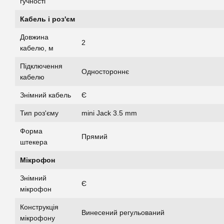
гучності
Кабель і роз'єм
Довжина
2
кабелю, м
Підключення
Одностороннє
кабелю
Знімний кабель
Є
Тип роз'єму
mini Jack 3.5 mm
Форма
Прямий
штекера
Мікрофон
Знімний
Є
мікрофон
Конструкція
Винесений регульований
мікрофону