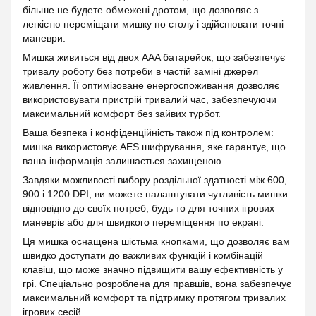
більше не будете обмежені дротом, що дозволяє з
легкістю переміщати мишку по столу і здійснювати точні
маневри.
Мишка живиться від двох AAA батарейок, що забезпечує
тривалу роботу без потреби в частій заміні джерел
живлення. Її оптимізоване енергоспоживання дозволяє
використовувати пристрій тривалий час, забезпечуючи
максимальний комфорт без зайвих турбот.
Ваша безпека і конфіденційність також під контролем:
мишка використовує AES шифрування, яке гарантує, що
ваша інформація залишається захищеною.
Завдяки можливості вибору роздільної здатності між 600,
900 і 1200 DPI, ви можете налаштувати чутливість мишки
відповідно до своїх потреб, будь то для точних ігрових
маневрів або для швидкого переміщення по екрані.
Ця мишка оснащена шістьма кнопками, що дозволяє вам
швидко доступати до важливих функцій і комбінацій
клавіш, що може значно підвищити вашу ефективність у
грі. Спеціально розроблена для правшів, вона забезпечує
максимальний комфорт та підтримку протягом тривалих
ігрових сесій.