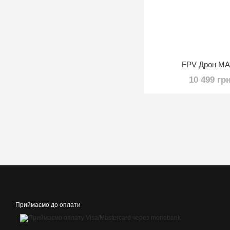
FPV Дрон MA
10 499 гр
Приймаємо до оплати