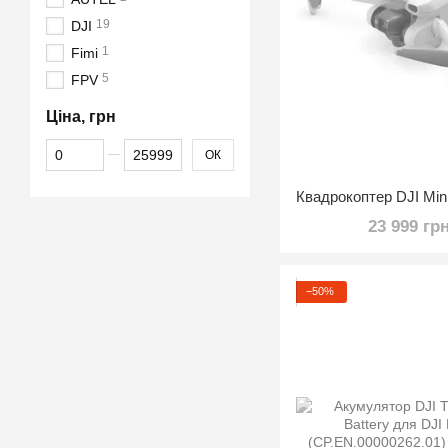
19
DJI
1
Fimi
5
FPV
Ціна, грн
Від Ціна, грн
До Ціна, грн
ОК
23 999 гр
−50%