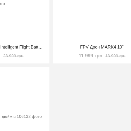
Акумулятор DJI TB60 Intelligent Flight Battery для DJI Matrice 300 RTK (CP.EN.00000262.01)
FPV Дрон MARK4 10''
н
11 999 грн
23 999 грн
13 999 грн