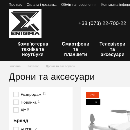
Перейти до основного контенту
Про нас
Оплата і доставка
Обмін та повернення
Контактна інфор
+38 (073) 22-700-22
Комп'ютерна
Смартфони
Телевізори
техніка та
та
та
ноутбуки
планшети
аксесуари
Головна
Каталог
Дрони та аксесуари
Дрони та аксесуари
11
Розпродаж
−8%
1
Новинка
3
9
Хіт
Бренд
2
AUTEL