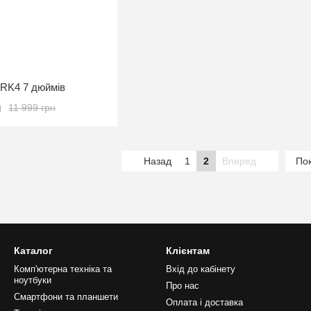
RK4 7 дюймів
н
11 999 грн
Назад
1
2
Вперед
Пок
Каталог
Клієнтам
Комп'ютерна техніка та
Вхід до кабінету
ноутбуки
Про нас
Смартфони та планшети
Оплата і доставка