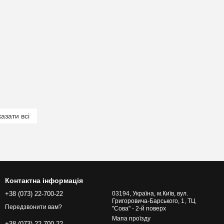
азати всі
Контактна інформація
+38 (073) 22-700-22
03194, Україна, м.Київ, вул.
Григоровича-Барського, 1, ТЦ
Передзвонити вам?
"Сова" - 2-й поверх
Мапа проїзду
+38 (073) 22-700-22