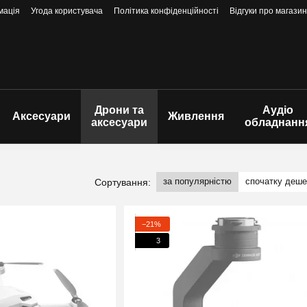
мація
Угода користувача
Політика конфіденційності
Відгуки про магазин
Дрони та
Аудіо
Аксесуари
Живлення
аксесуари
обладнанн
за популярністю
спочатку деш
Сортування:
−21%
3