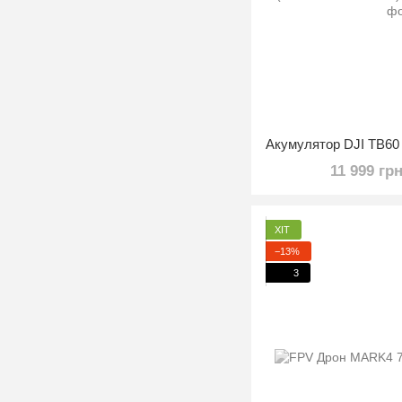
11 999 гр
ХІТ
−13%
3