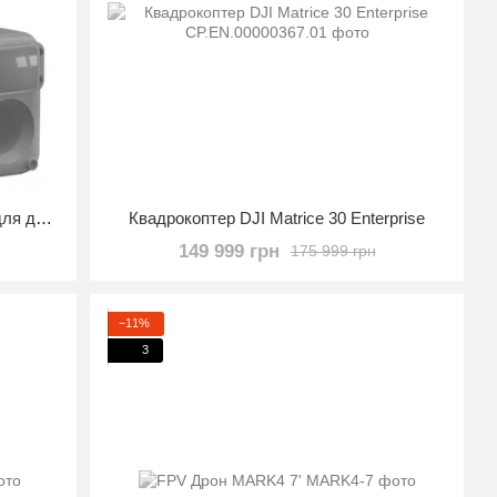
Камера DJI Камера з тепловізором для дрона DJI Matrice 300 RTK - DJI Zenmuse H20T
Квадрокоптер DJI Matrice 30 Enterprise
149 999 грн
175 999 грн
−11%
3