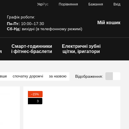
Порівняння
Укр
Рус
Бажання
Вхід
Графік роботи:
Мій кошик
Пн-Пт:
10:00–17:30
Сб-Нд:
вихідні (в телефонному режимі)
Смарт-годинники
Електричні зубні
я
і фітнес-браслети
щітки, іригатори
Відображення:
евше
спочатку дорожчі
за назвою
−15%
3