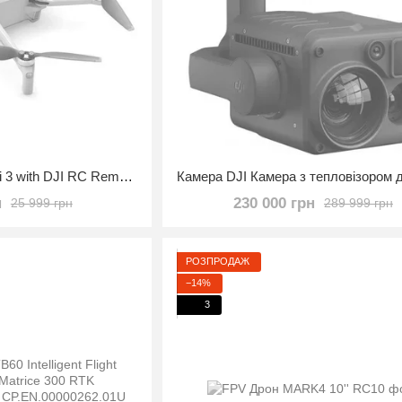
Квадрокоптер DJI Mini 3 with DJI RC Remote (CP.MA.00000587.01)
н
230 000 грн
25 999 грн
289 999 грн
РОЗПРОДАЖ
−14%
3