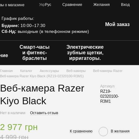
Сравнение
Укр
Рус
Желания
Вход
вы о магазине
График работы:
Мой заказ
Будние:
10:00–17:30
Сб-Нд:
выходные (в телефонном режиме)
Смарт-часы
Электрические
и фитнес-
зубные щетки,
ние
браслеты
ирригаторы.
Главная
Каталог
Аксессуары
Веб-камеры
Веб-камеры Razer
Веб-камера Razer Kiyo Black (RZ19-02320100-R3M1)
Веб-камера Razer
Артикул
RZ19-
02320100-
Kiyo Black
R3M1
Нет в наличии
Оставить отзыв
2 977 грн
К сравнению
В желания
4 999 грн