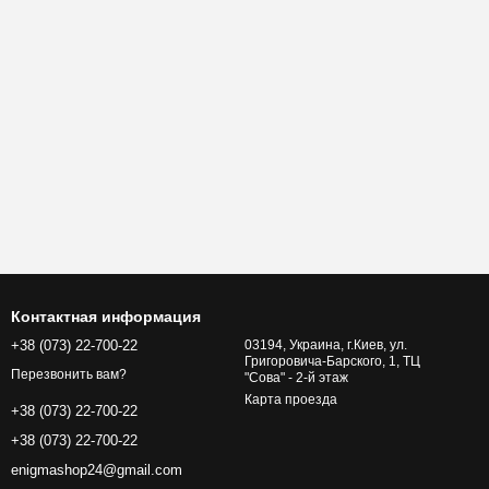
Контактная информация
+38 (073) 22-700-22
03194, Украина, г.Киев, ул.
Григоровича-Барского, 1, ТЦ
Перезвонить вам?
"Сова" - 2-й этаж
Карта проезда
+38 (073) 22-700-22
+38 (073) 22-700-22
enigmashop24@gmail.com