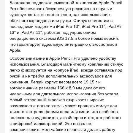
Благодаря поддержке емкостной технологии Apple Pencil
Pro обеспечивает безупречную реакцию на ощупь и
чувствуется так же естественно, как использование
обычного карандаша или ручки. Стилус совместим с
последними моделями iPad Pro 13", iPad Pro 11", iPad Air
13" и iPad Air 11", работая под управлением
операционной системы iOS 17.5 и более новых версий,
что гарантирует идеальную интеграцию с экосистемой
Apple.
Особое внимание в Apple Pencil Pro уделено удобству
использования. Благодаря магнитному креплению стилус
легко фиксируется на корпусе iPad, всегда оставаясь под
рукой и не требуя дополнительных аксессуаров для
хранения. Легкий корпус весом всего 19,15 г и
эргономичные размеры 166 х 8,9 мм делают его
идеальным для длительного использования без устали.
Новый встроенный гироскоп открывает широкие
возможности: пользователь может вращать стилус для
точного контроля формы пера или кисти, что особенно
полезно для художников, дизайнеров и тех, кто работает
с цифровой иллюстрацией. Это позволяет
воспроизводить мельчайшие нюансы и делать работу