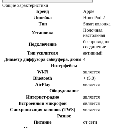
Общие характеристики
Бренд
Apple
Линейка
HomePod 2
Тип
Smart колонка
Полочная,
Установка
настольная
беспроводное
Подключение
соединение
Тип усилителя
активный
Диаметр диффузора сабвуфера, дюйм
4
Интерфейсы
Wi-Fi
является
Bluetooth
+ (5.0)
AirPlay
является
Оборудование
Интернет-радио
является
Встроенный микрофон
является
Синхронизация колонок (TWS)
является
Разное
Питание
от сети