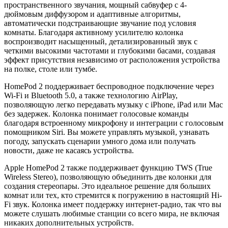
пространственного звучания, мощный сабвуфер с 4-
дюймовым диффузором и адаптивные алгоритмы,
автоматически подстраивающие звучание под условия
комнаты. Благодаря активному усилителю колонка
воспроизводит насыщенный, детализированный звук с
четкими высокими частотами и глубокими басами, создавая
эффект присутствия независимо от расположения устройства
на полке, столе или тумбе.
HomePod 2 поддерживает беспроводное подключение через
Wi-Fi и Bluetooth 5.0, а также технологию AirPlay,
позволяющую легко передавать музыку с iPhone, iPad или Mac
без задержек. Колонка понимает голосовые команды
благодаря встроенному микрофону и интеграции с голосовым
помощником Siri. Вы можете управлять музыкой, узнавать
погоду, запускать сценарии умного дома или получать
новости, даже не касаясь устройства.
Apple HomePod 2 также поддерживает функцию TWS (True
Wireless Stereo), позволяющую объединить две колонки для
создания стереопары. Это идеальное решение для больших
комнат или тех, кто стремится к погружению в настоящий Hi-
Fi звук. Колонка имеет поддержку интернет-радио, так что вы
можете слушать любимые станции со всего мира, не включая
никаких дополнительных устройств.