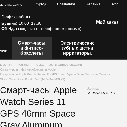
Сравнение
Укр
Рус
Желания
Вход
вы о магазине
График работы:
Мой заказ
Будние:
10:00–17:30
Сб-Нд:
выходные (в телефонном режиме)
Смарт-часы
Электрические
и фитнес-
зубные щетки,
ние
браслеты
ирригаторы.
Главная
Каталог
Смарт-часы и фитнес-браслеты
Смарт-часы и фитнес-браслеты Apple
Смарт-часы Apple Watch Series 11 GPS 46mm Space Gray Aluminum Case with
Stone Gray Sport Band - M/L (MEW94+MXLY3)
Смарт-часы Apple
Артикул
MEW94+MXLY3
Watch Series 11
GPS 46mm Space
Gray Aluminum