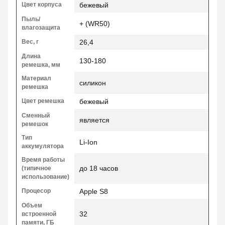
Цвет корпуса
бежевый
Пыль/
+ (WR50)
влагозащита
Вес, г
26,4
Длина
130-180
ремешка, мм
Материал
силикон
ремешка
Цвет ремешка
бежевый
Сменный
является
ремешок
Тип
Li-Ion
аккумулятора
Время работы
до 18 часов
(типичное
использование)
Процесор
Apple S8
Объем
32
встроенной
памяти, ГБ