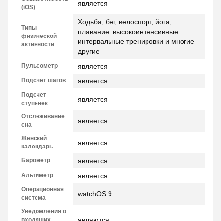
является
(iOS)
Ходьба, бег, велоспорт, йога,
Типы
плавание, высокоинтенсивные
физической
интервальные тренировки и многие
активности
другие
Пульсометр
является
Подсчет шагов
является
Подсчет
является
ступенек
Отслеживание
является
сна
Женский
является
календарь
Барометр
является
Альтиметр
является
Операционная
watchOS 9
система
Уведомления о
являются
входящих