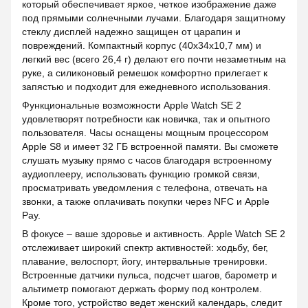
который обеспечивает яркое, четкое изображение даже
под прямыми солнечными лучами. Благодаря защитному
стеклу дисплей надежно защищен от царапин и
повреждений. Компактный корпус (40x34x10,7 мм) и
легкий вес (всего 26,4 г) делают его почти незаметным на
руке, а силиконовый ремешок комфортно прилегает к
запястью и подходит для ежедневного использования.
Функциональные возможности Apple Watch SE 2
удовлетворят потребности как новичка, так и опытного
пользователя. Часы оснащены мощным процессором
Apple S8 и имеет 32 ГБ встроенной памяти. Вы сможете
слушать музыку прямо с часов благодаря встроенному
аудиоплееру, использовать функцию громкой связи,
просматривать уведомления с телефона, отвечать на
звонки, а также оплачивать покупки через NFC и Apple
Pay.
В фокусе – ваше здоровье и активность. Apple Watch SE 2
отслеживает широкий спектр активностей: ходьбу, бег,
плавание, велоспорт, йогу, интервальные тренировки.
Встроенные датчики пульса, подсчет шагов, барометр и
альтиметр помогают держать форму под контролем.
Кроме того, устройство ведет женский календарь, следит