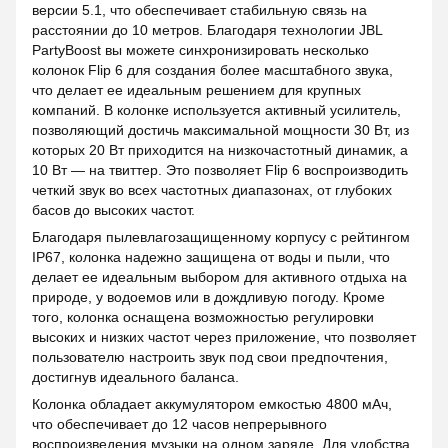
версии 5.1, что обеспечивает стабильную связь на
расстоянии до 10 метров. Благодаря технологии JBL
PartyBoost вы можете синхронизировать несколько
колонок Flip 6 для создания более масштабного звука,
что делает ее идеальным решением для крупных
компаний. В колонке используется активный усилитель,
позволяющий достичь максимальной мощности 30 Вт, из
которых 20 Вт приходится на низкочастотный динамик, а
10 Вт — на твиттер. Это позволяет Flip 6 воспроизводить
четкий звук во всех частотных диапазонах, от глубоких
басов до высоких частот.
Благодаря пылевлагозащищенному корпусу с рейтингом
IP67, колонка надежно защищена от воды и пыли, что
делает ее идеальным выбором для активного отдыха на
природе, у водоемов или в дождливую погоду. Кроме
того, колонка оснащена возможностью регулировки
высоких и низких частот через приложение, что позволяет
пользователю настроить звук под свои предпочтения,
достигнув идеального баланса.
Колонка обладает аккумулятором емкостью 4800 мАч,
что обеспечивает до 12 часов непрерывного
воспроизведения музыки на одном заряде. Для удобства