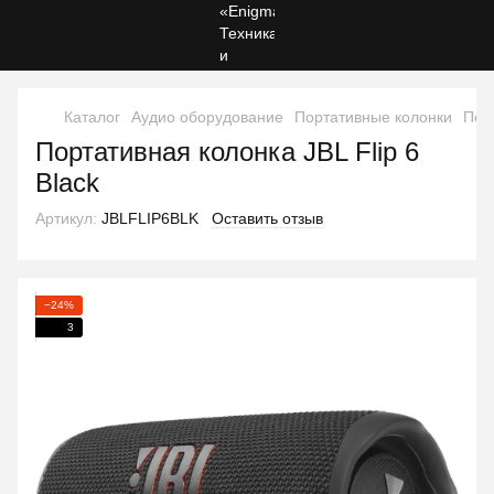
Каталог
Аудио оборудование
Портативные колонки
Пор
Портативная колонка JBL Flip 6
Black
Артикул:
JBLFLIP6BLK
Оставить отзыв
−24%
3