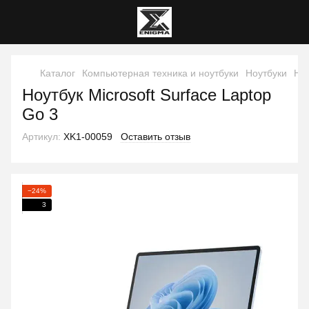
Каталог
Компьютерная техника и ноутбуки
Ноутбуки
Ноу
Ноутбук Microsoft Surface Laptop
Go 3
Артикул:
XK1-00059
Оставить отзыв
−24%
3