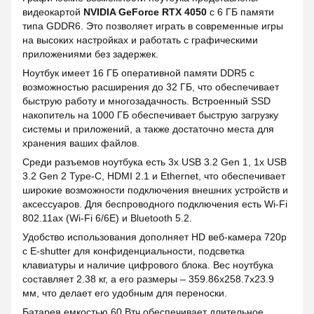
видеокартой
NVIDIA GeForce RTX 4050
с 6 ГБ памяти
типа GDDR6. Это позволяет играть в современные игры
на высоких настройках и работать с графическими
приложениями без задержек.
Ноутбук имеет 16 ГБ оперативной памяти DDR5 с
возможностью расширения до 32 ГБ, что обеспечивает
быструю работу и многозадачность. Встроенный SSD
накопитель на 1000 ГБ обеспечивает быструю загрузку
системы и приложений, а также достаточно места для
хранения ваших файлов.
Среди разъемов ноутбука есть 3x USB 3.2 Gen 1, 1x USB
3.2 Gen 2 Type-C, HDMI 2.1 и Ethernet, что обеспечивает
широкие возможности подключения внешних устройств и
аксессуаров. Для беспроводного подключения есть Wi-Fi
802.11ax (Wi-Fi 6/6E) и Bluetooth 5.2.
Удобство использования дополняет HD веб-камера 720p
с E-shutter для конфиденциальности, подсветка
клавиатуры и наличие цифрового блока. Вес ноутбука
составляет 2.38 кг, а его размеры – 359.86x258.7x23.9
мм, что делает его удобным для переноски.
Батарея емкостью 60 Втч обеспечивает длительное