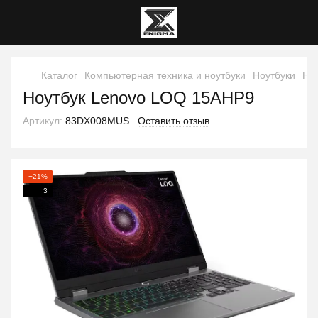
Каталог
Компьютерная техника и ноутбуки
Ноутбуки
Но
Ноутбук Lenovo LOQ 15AHP9
Артикул:
83DX008MUS
Оставить отзыв
−21%
3