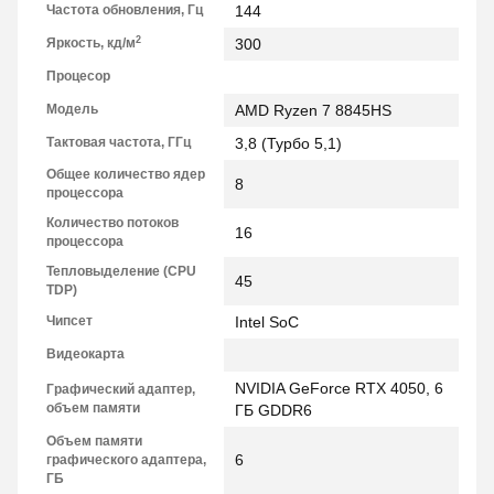
Частота обновления, Гц
144
2
Яркость, кд/м
300
Процесор
Модель
AMD Ryzen 7 8845HS
Тактовая частота, ГГц
3,8 (Турбо 5,1)
Общее количество ядер
8
процессора
Количество потоков
16
процессора
Тепловыделение (CPU
45
TDP)
Чипсет
Intel SoC
Видеокарта
NVIDIA GeForce RTX 4050, 6
Графический адаптер,
объем памяти
ГБ GDDR6
Объем памяти
6
графического адаптера,
ГБ