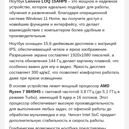
Ноутбук
Lenovo LOQ 15AHP9
– это мощное и надежное
устройство, которое идеально подойдет для работы,
обучения и развлечений. Благодаря операционной
системе Windows 11 Home, вы получите доступ к
новейшим функциям и интерфейсу, что делает
взаимодействие с компьютером более удобным и
производительным.
Ноутбук оснащен 15,6-дюймовым дисплеем с матрицей
IPS, обеспечивающей четкое и яркое изображение.
Разрешение экрана составляет 1920x1080 пикселей, а
частота обновления 144 Гц делает картинку плавной, что
особенно важно для игр и видео. Яркость дисплея
составляет 300 кд/м2, что позволяет комфортно работать
даже при ярком освещении.
В основе устройства лежит мощный процессор
AMD
Ryzen 7 8845HS
с тактовой частотой 3,8 ГГц (до 5,1 ГГц в
режиме Turbo), имеющий 8 ядер и 16 потоков. Этот
процессор обеспечивает высокую производительность
для выполнения любых задач, от офисной работы до
обработки мультимедиа и игр. Чипсет Intel SoC придает
дополнительную стабильность и скорость работы.
Графические возможности ноутбука представлены