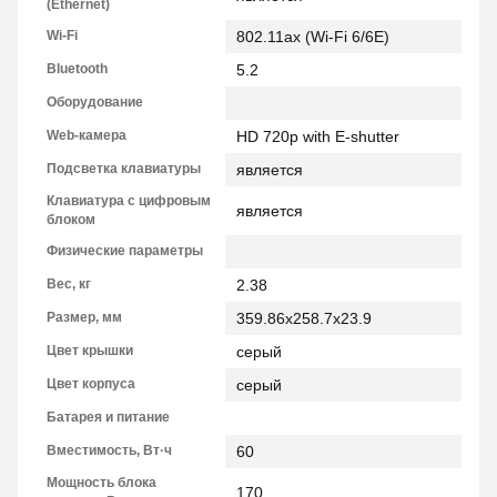
(Ethernet)
Wi-Fi
802.11ax (Wi-Fi 6/6E)
Bluetooth
5.2
Оборудование
Web-камера
HD 720p with E-shutter
Подсветка клавиатуры
является
Клавиатура с цифровым
является
блоком
Физические параметры
Вес, кг
2.38
Размер, мм
359.86x258.7x23.9
Цвет крышки
серый
Цвет корпуса
серый
Батарея и питание
Вместимость, Вт·ч
60
Мощность блока
170