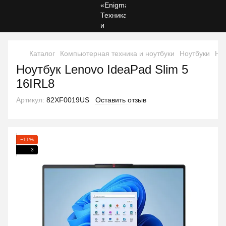
Каталог
Компьютерная техника и ноутбуки
Ноутбуки
Ноу
Ноутбук Lenovo IdeaPad Slim 5
16IRL8
Артикул:
82XF0019US
Оставить отзыв
−11%
3