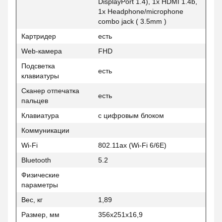
DisplayPort 1.4), 1x HDMI 1.4b,
1x Headphone/microphone
combo jack ( 3.5mm )
Картридер
есть
Web-камера
FHD
Подсветка
есть
клавиатуры
Сканер отпечатка
есть
пальцев
Клавиатура
с цифровым блоком
Коммуникации
Wi-Fi
802.11ax (Wi-Fi 6/6E)
Bluetooth
5.2
Физические
параметры
Вес, кг
1,89
Размер, мм
356x251x16,9