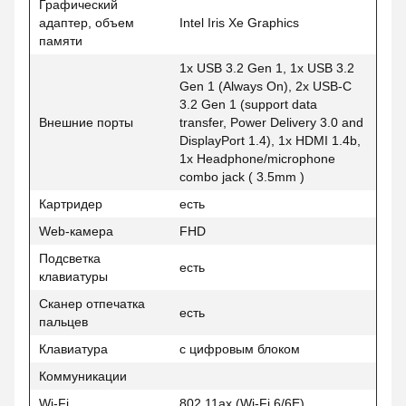
Графический
адаптер, объем
Intel Iris Xe Graphics
памяти
1x USB 3.2 Gen 1, 1x USB 3.2
Gen 1 (Always On), 2x USB-C
3.2 Gen 1 (support data
Внешние порты
transfer, Power Delivery 3.0 and
DisplayPort 1.4), 1x HDMI 1.4b,
1x Headphone/microphone
combo jack ( 3.5mm )
Картридер
есть
Web-камера
FHD
Подсветка
есть
клавиатуры
Сканер отпечатка
есть
пальцев
Клавиатура
с цифровым блоком
Коммуникации
Wi-Fi
802.11ax (Wi-Fi 6/6E)