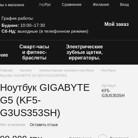
Сравнение
Укр
Рус
Желания
Вход
вы о магазине
График работы:
Мой заказ
Будние:
10:00–17:30
Сб-Нд:
выходные (в телефонном режиме)
Смарт-часы
Электрические
и фитнес-
зубные щетки,
ние
браслеты
ирригаторы.
Главная
Каталог
Компьютерная техника и ноутбуки
Ноутбуки
Ноутбук GIGABYTE G5 (KF5-G3US353SH)
Ноутбук GIGABYTE
Артикул
KF5-
G3US353SH
G5 (KF5-
G3US353SH)
Нет в наличии
Оставить отзыв