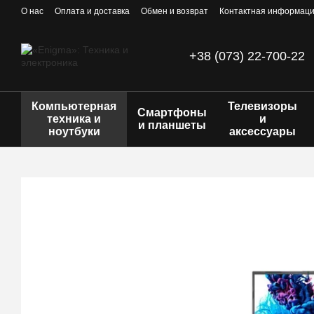
Перейти к основному контенту
О нас
Оплата и доставка
Обмен и возврат
Контактная информац
+38 (073) 22-700-22
Компьютерная
Телевизоры
Смартфоны
техника и
и
и планшеты
ноутбуки
аксессуары