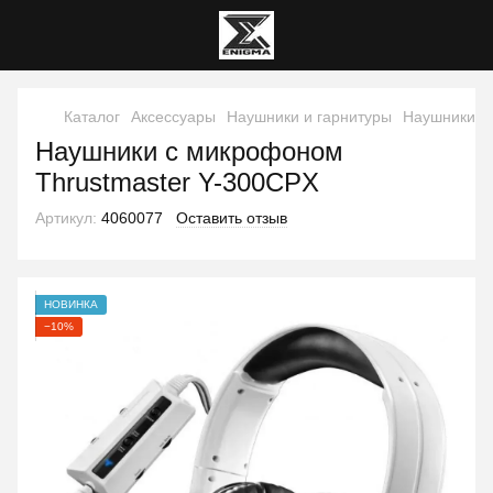
Каталог
Аксессуары
Наушники и гарнитуры
Наушники и 
Наушники с микрофоном
Thrustmaster Y-300CPX
Артикул:
4060077
Оставить отзыв
НОВИНКА
−10%