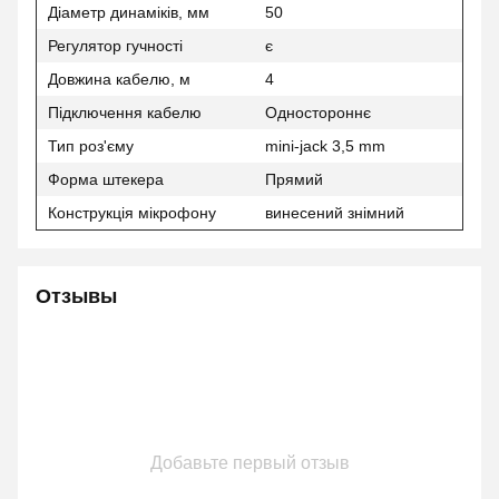
Діаметр динаміків, мм
50
Регулятор гучності
є
Довжина кабелю, м
4
Підключення кабелю
Одностороннє
Тип роз'єму
mini-jack 3,5 mm
Форма штекера
Прямий
Конструкція мікрофону
винесений знімний
Отзывы
Добавьте первый отзыв