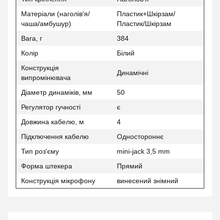
Матеріали (наголів'я/
Пластик+Шкірзам/
чаша/амбушур)
Пластик/Шкірзам
Вага, г
384
Колір
Білий
Конструкція
Динамічні
випромінювача
Діаметр динаміків, мм
50
Регулятор гучності
є
Довжина кабелю, м
4
Підключення кабелю
Одностороннє
Тип роз'єму
mini-jack 3,5 mm
Форма штекера
Прямий
Конструкція мікрофону
винесений знімний