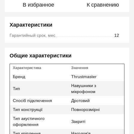
В избранное
К сравнению
Характеристики
Гарантийный срок, мес.
12
Общие характеристики
Характеристика
Значення
Бренд
Thrustmaster
Навушники з
Тип
мікрофоном
Спосіб підключення
Дротовий
Тип конструкції
Повнорозмірні
Тип акустичного
Закриті
оформлення
Тип кріплення
Наголов'я