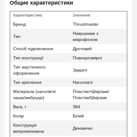
Общие характеристики
Характеристика
Значення
Бренд
Thrustmaster
Навушники з
Тип
мікрофоном
Спосіб підключення
Дротовий
Тип конструкції
Повнорозмірні
Тип акустичного
Закриті
оформлення
Тип кріплення
Наголов'я
Матеріали (наголів'я/
Пластик+Шкірзам/
чаша/амбушур)
Пластик/Шкірзам
Вага, г
384
Колір
Білий
Конструкція
Динамічні
випромінювача