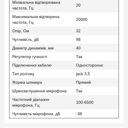
Мінімальна відтворювана
20
частота, Гц
Максимальна відтворена
20000
частота, Гц
Опір, Ом
32
Чутливість, дБ
98
Діаметр динаміків, мм
40
Регулятор гучності
Так
Підключення кабелю
Одностороннє
Тип роз'єму
jack 3,5
Форма штекера
Прямий
Шумозаглушення мікрофона
Так
Частотний діапазон
100-6500
мікрофона, Гц
Чутливість мікрофона, дБ
-38