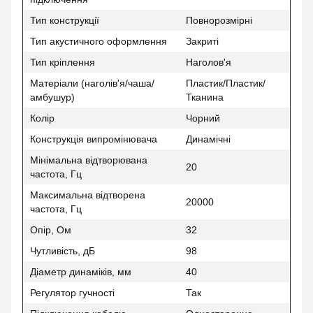
Тип конструкції
Повнорозмірні
Тип акустичного оформлення
Закриті
Тип кріплення
Наголов'я
Матеріали (наголів'я/чаша/
Пластик/Пластик/
амбушур)
Тканина
Колір
Чорний
Конструкція випромінювача
Динамічні
Мінімальна відтворювана
20
частота, Гц
Максимальна відтворена
20000
частота, Гц
Опір, Ом
32
Чутливість, дБ
98
Діаметр динаміків, мм
40
Регулятор гучності
Так