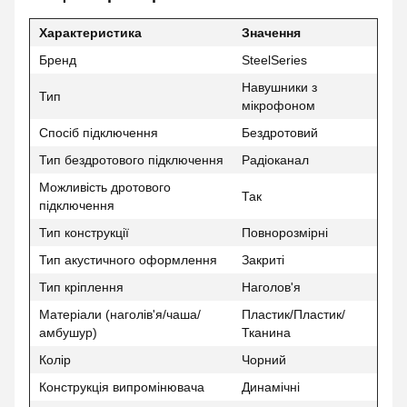
Характеристика
Значення
Бренд
SteelSeries
Навушники з
Тип
мікрофоном
Спосіб підключення
Бездротовий
Тип бездротового підключення
Радіоканал
Можливість дротового
Так
підключення
Тип конструкції
Повнорозмірні
Тип акустичного оформлення
Закриті
Тип кріплення
Наголов'я
Матеріали (наголів'я/чаша/
Пластик/Пластик/
амбушур)
Тканина
Колір
Чорний
Конструкція випромінювача
Динамічні