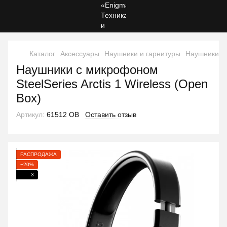
Каталог
Аксессуары
Наушники и гарнитуры
Наушники и 
Наушники с микрофоном
SteelSeries Arctis 1 Wireless (Open
Box)
Артикул:
61512 OB
Оставить отзыв
РАСПРОДАЖА
−20%
3