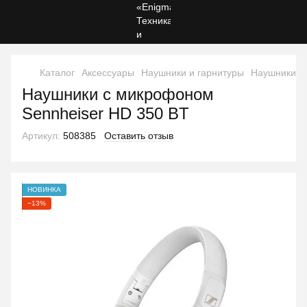
Каталог
Аксессуары
Наушники и гарнитуры
Наушники и
Наушники с микрофоном
Sennheiser HD 350 BT
Артикул:
508385
Оставить отзыв
НОВИНКА
−13%