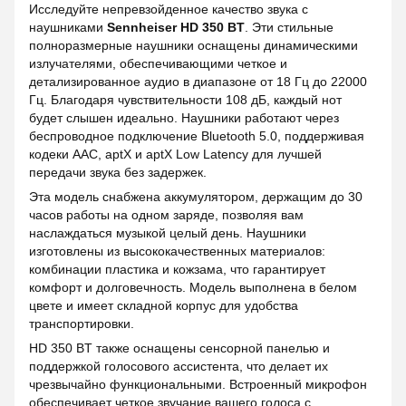
Исследуйте непревзойденное качество звука с
наушниками
Sennheiser HD 350 BT
. Эти стильные
полноразмерные наушники оснащены динамическими
излучателями, обеспечивающими четкое и
детализированное аудио в диапазоне от 18 Гц до 22000
Гц. Благодаря чувствительности 108 дБ, каждый нот
будет слышен идеально. Наушники работают через
беспроводное подключение Bluetooth 5.0, поддерживая
кодеки AAC, aptX и aptX Low Latency для лучшей
передачи звука без задержек.
Эта модель снабжена аккумулятором, держащим до 30
часов работы на одном заряде, позволяя вам
наслаждаться музыкой целый день. Наушники
изготовлены из высококачественных материалов:
комбинации пластика и кожзама, что гарантирует
комфорт и долговечность. Модель выполнена в белом
цвете и имеет складной корпус для удобства
транспортировки.
HD 350 BT также оснащены сенсорной панелью и
поддержкой голосового ассистента, что делает их
чрезвычайно функциональными. Встроенный микрофон
обеспечивает четкое звучание вашего голоса с