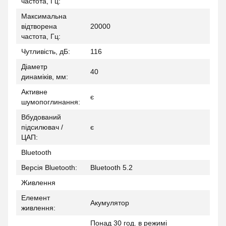
частота, Гц:
Максимальна
відтворена
20000
частота, Гц:
Чутливість, дБ:
116
Діаметр
40
динаміків, мм:
Активне
є
шумопоглинання:
Вбудований
підсилювач /
є
ЦАП:
Bluetooth
Версія Bluetooth:
Bluetooth 5.2
Живлення
Елемент
Акумулятор
живлення:
Понад 30 год. в режимі