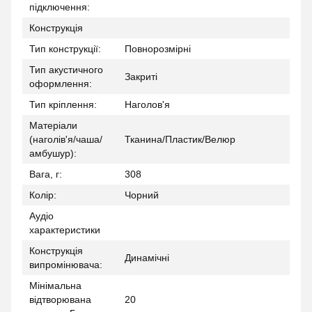
підключення:
Конструкція
Тип конструкції:
Повнорозмірні
Тип акустичного
Закриті
оформлення:
Тип кріплення:
Наголов'я
Матеріали
(наголів'я/чаша/
Тканина/Пластик/Велюр
амбушур):
Вага, г:
308
Колір:
Чорний
Аудіо
характеристики
Конструкція
Динамічні
випромінювача:
Мінімальна
відтворювана
20