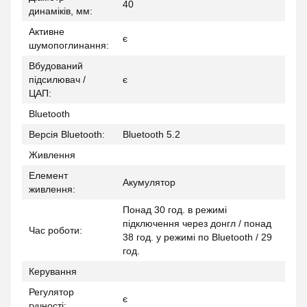
40
динаміків, мм:
Активне
є
шумопоглинання:
Вбудований
підсилювач /
є
ЦАП:
Bluetooth
Версія Bluetooth:
Bluetooth 5.2
Живлення
Елемент
Акумулятор
живлення:
Понад 30 год. в режимі
підключення через донгл / понад
Час роботи:
38 год. у режимі по Bluetooth / 29
год.
Керування
Регулятор
є
гучності: