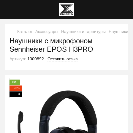
Каталог
Аксессуары
Наушники и гарнитуры
Наушники и
Наушники с микрофоном
Sennheiser EPOS H3PRO
Артикул:
1000892
Оставить отзыв
ХИТ
−23%
3