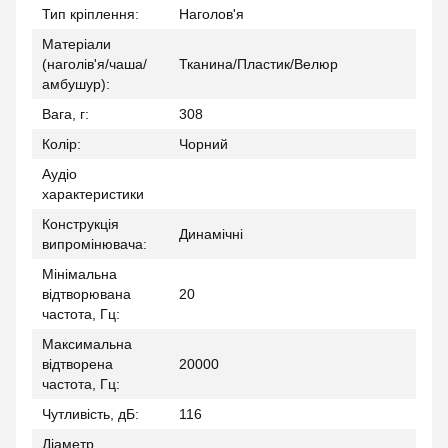
Тип кріплення:
Наголов'я
Матеріали
(наголів'я/чаша/
Тканина/Пластик/Велюр
амбушур):
Вага, г:
308
Колір:
Чорний
Аудіо
характеристики
Конструкція
Динамічні
випромінювача:
Мінімальна
відтворювана
20
частота, Гц:
Максимальна
відтворена
20000
частота, Гц:
Чутливість, дБ:
116
Діаметр