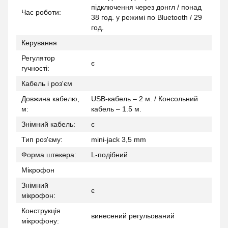
підключення через донгл / понад
Час роботи:
38 год. у режимі по Bluetooth / 29
год.
Керування
Регулятор
є
гучності:
Кабель і роз'єм
Довжина кабелю,
USB-кабель – 2 м. / Консольний
м:
кабель – 1.5 м.
Знімний кабель:
є
Тип роз'єму:
mini-jack 3,5 mm
Форма штекера:
L-подібний
Мікрофон
Знімний
є
мікрофон:
Конструкція
винесений регульований
мікрофону: