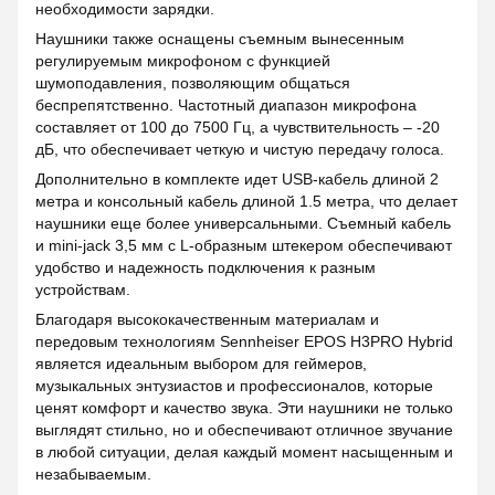
необходимости зарядки.
Наушники также оснащены съемным вынесенным
регулируемым микрофоном с функцией
шумоподавления, позволяющим общаться
беспрепятственно. Частотный диапазон микрофона
составляет от 100 до 7500 Гц, а чувствительность – -20
дБ, что обеспечивает четкую и чистую передачу голоса.
Дополнительно в комплекте идет USB-кабель длиной 2
метра и консольный кабель длиной 1.5 метра, что делает
наушники еще более универсальными. Съемный кабель
и mini-jack 3,5 мм с L-образным штекером обеспечивают
удобство и надежность подключения к разным
устройствам.
Благодаря высококачественным материалам и
передовым технологиям Sennheiser EPOS H3PRO Hybrid
является идеальным выбором для геймеров,
музыкальных энтузиастов и профессионалов, которые
ценят комфорт и качество звука. Эти наушники не только
выглядят стильно, но и обеспечивают отличное звучание
в любой ситуации, делая каждый момент насыщенным и
незабываемым.