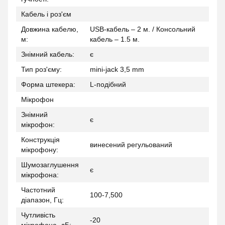
Кабель і роз'єм
Довжина кабелю,
USB-кабель – 2 м. / Консольний
м:
кабель – 1.5 м.
Знімний кабель:
є
Тип роз'єму:
mini-jack 3,5 mm
Форма штекера:
L-подібний
Мікрофон
Знімний
є
мікрофон:
Конструкція
винесений регульований
мікрофону:
Шумозаглушення
є
мікрофона:
Частотний
100-7,500
діапазон, Гц:
Чутливість
-20