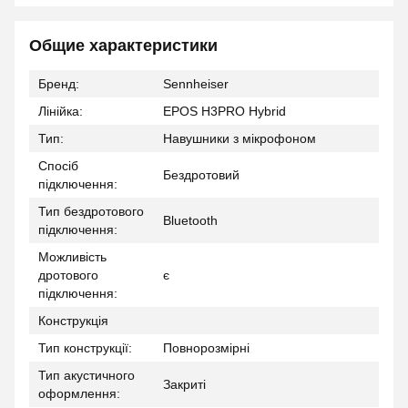
Общие характеристики
Бренд:
Sennheiser
Лінійка:
EPOS H3PRO Hybrid
Тип:
Навушники з мікрофоном
Спосіб
Бездротовий
підключення:
Тип бездротового
Bluetooth
підключення:
Можливість
дротового
є
підключення:
Конструкція
Тип конструкції:
Повнорозмірні
Тип акустичного
Закриті
оформлення: