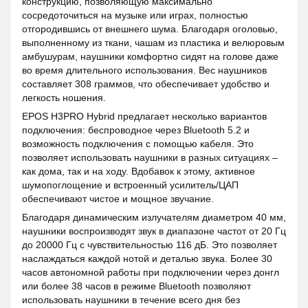
конструкцию, позволяющую максимально
сосредоточиться на музыке или играх, полностью
отгородившись от внешнего шума. Благодаря оголовью,
выполненному из ткани, чашам из пластика и велюровым
амбушурам, наушники комфортно сидят на голове даже
во время длительного использования. Вес наушников
составляет 308 граммов, что обеспечивает удобство и
легкость ношения.
EPOS H3PRO Hybrid предлагает несколько вариантов
подключения: беспроводное через Bluetooth 5.2 и
возможность подключения с помощью кабеля. Это
позволяет использовать наушники в разных ситуациях –
как дома, так и на ходу. Вдобавок к этому, активное
шумопоглощение и встроенный усилитель/ЦАП
обеспечивают чистое и мощное звучание.
Благодаря динамическим излучателям диаметром 40 мм,
наушники воспроизводят звук в диапазоне частот от 20 Гц
до 20000 Гц с чувствительностью 116 дБ. Это позволяет
наслаждаться каждой нотой и деталью звука. Более 30
часов автономной работы при подключении через донгл
или более 38 часов в режиме Bluetooth позволяют
использовать наушники в течение всего дня без