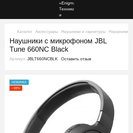
Каталог
Аксессуары
Наушники и гарнитуры
Наушники и 
Наушники с микрофоном JBL
Tune 660NC Black
Артикул:
JBLT660NCBLK
Оставить отзыв
НОВИНКА
−38%