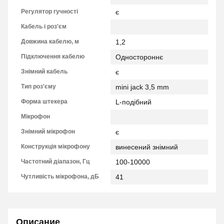
Регулятор гучності
є
Кабель і роз'єм
Довжина кабелю, м
1,2
Підключення кабелю
Одностороннє
Знімний кабель
є
Тип роз'єму
mini jack 3,5 mm
Форма штекера
L-подібний
Мікрофон
Знімний мікрофон
є
Конструкція мікрофону
винесений знімний
Частотний діапазон, Гц
100-10000
Чутливість мікрофона, дБ
41
Описание