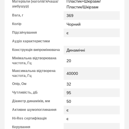
Пластик+Шкірзам/
Матеріали (наголів'я/чаша/
амбушур)
Пластик/Шкірзам
Вага, г
369
Колір
Чорний
Підсвічування
є
Аудіо характеристики
Конструкція випромінювача
Динамічні
Мінімальна відтворювана
20
частота, Гц
Максимальна відтворена
40000
частота, Гц
Опір, Ом
32
Чутливість, дБ
95
Діаметр динаміків, мм
50
Активне шумопоглинання
є
Hi-Res сертифікація
є
Керування