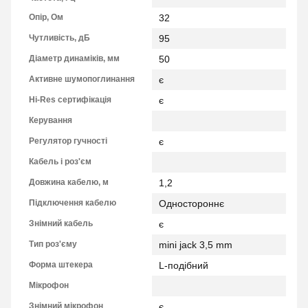
Опір, Ом
32
Чутливість, дБ
95
Діаметр динаміків, мм
50
Активне шумопоглинання
є
Hi-Res сертифікація
є
Керування
Регулятор гучності
є
Кабель і роз'єм
Довжина кабелю, м
1,2
Підключення кабелю
Одностороннє
Знімний кабель
є
Тип роз'єму
mini jack 3,5 mm
Форма штекера
L-подібний
Мікрофон
Знімний мікрофон
є