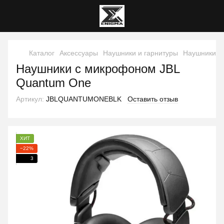
Каталог
Аксессуары
Наушники и гарнитуры
Наушники и 
Наушники с микрофоном JBL
Quantum One
Артикул:
JBLQUANTUMONEBLK
Оставить отзыв
ХИТ
−22%
3