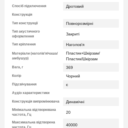
Спосіб підключення
Дротовий
Конструкція
Тип конструкції
Повнорозмірні
Тип акустичного
Закриті
оформлення
Тип кріплення
Наголов'я
Пластик+Шкірзам/
Матеріали (наголів'я/чаша/
амбушур)
Пластик/Шкірзам
Вага, г
369
Колір
Чорний
Підсвічування
є
Аудіо характеристики
Конструкція випромінювача
Динамічні
Мінімальна відтворювана
20
частота, Гц
Максимальна відтворена
40000
частота, Гц