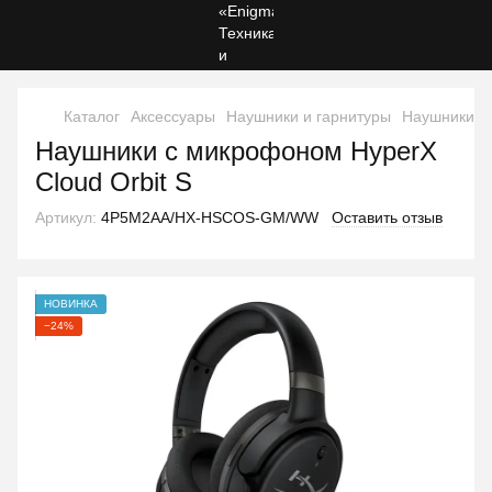
Каталог
Аксессуары
Наушники и гарнитуры
Наушники и
Наушники с микрофоном HyperX
Cloud Orbit S
Артикул:
4P5M2AA/HX-HSCOS-GM/WW
Оставить отзыв
НОВИНКА
−24%