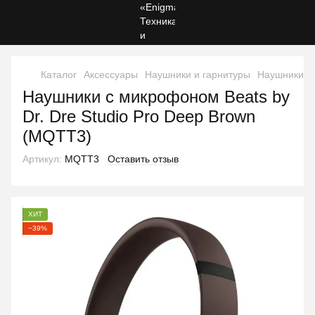
Каталог
Аксессуары
Наушники и гарнитуры
Наушники и 
Наушники с микрофоном Beats by
Dr. Dre Studio Pro Deep Brown
(MQTT3)
Артикул:
MQTT3
Оставить отзыв
ХИТ
−39%