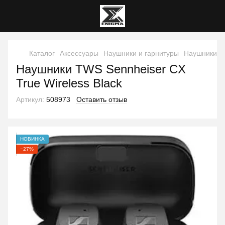
Каталог
Аксессуары
Наушники и гарнитуры
Наушники и
Наушники TWS Sennheiser CX
True Wireless Black
Артикул:
508973
Оставить отзыв
НОВИНКА
−27%