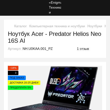
Каталог
Компьютерная техника и ноутбуки
Ноутбуки
Ноу
Ноутбук Acer - Predator Helios Neo
16S AI
Артикул:
NH.U0KAA.001_PZ
1 отзыв
−16%
3
ПОД ЗАКАЗ
ДОСТАВКА 20-25 ДНЕЙ
ПРЕДОПЛАТА 5%