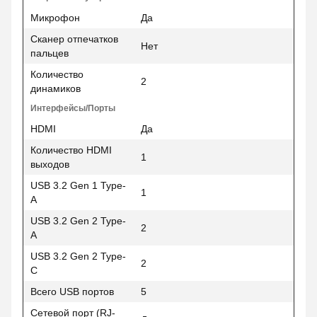
Микрофон
Да
Сканер отпечатков
Нет
пальцев
Количество
2
динамиков
Интерфейсы/Порты
HDMI
Да
Количество HDMI
1
выходов
USB 3.2 Gen 1 Type-
1
A
USB 3.2 Gen 2 Type-
2
A
USB 3.2 Gen 2 Type-
2
C
Всего USB портов
5
Сетевой порт (RJ-