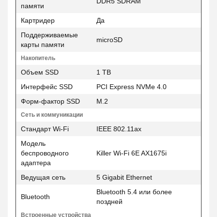
DDR5 SDRAM
памяти
Картридер
Да
Поддерживаемые
microSD
карты памяти
Накопитель
Объем SSD
1 TB
Интерфейс SSD
PCI Express NVMe 4.0
Форм-фактор SSD
M.2
Сеть и коммуникации
Стандарт Wi-Fi
IEEE 802.11ax
Модель
беспроводного
Killer Wi-Fi 6E AX1675i
адаптера
Ведущая сеть
5 Gigabit Ethernet
Bluetooth 5.4 или более
Bluetooth
поздней
Встроенные устройства