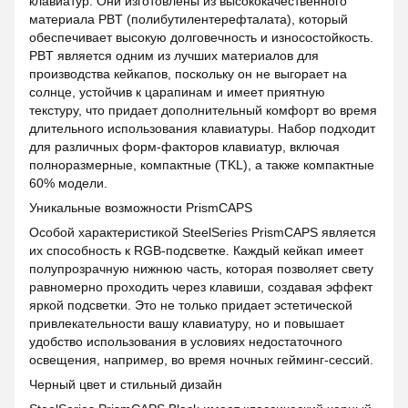
клавиатур. Они изготовлены из высококачественного
материала PBT (полибутилентерефталата), который
обеспечивает высокую долговечность и износостойкость.
PBT является одним из лучших материалов для
производства кейкапов, поскольку он не выгорает на
солнце, устойчив к царапинам и имеет приятную
текстуру, что придает дополнительный комфорт во время
длительного использования клавиатуры. Набор подходит
для различных форм-факторов клавиатур, включая
полноразмерные, компактные (TKL), а также компактные
60% модели.
Уникальные возможности PrismCAPS
Особой характеристикой SteelSeries PrismCAPS является
их способность к RGB-подсветке. Каждый кейкап имеет
полупрозрачную нижнюю часть, которая позволяет свету
равномерно проходить через клавиши, создавая эффект
яркой подсветки. Это не только придает эстетической
привлекательности вашу клавиатуру, но и повышает
удобство использования в условиях недостаточного
освещения, например, во время ночных гейминг-сессий.
Черный цвет и стильный дизайн