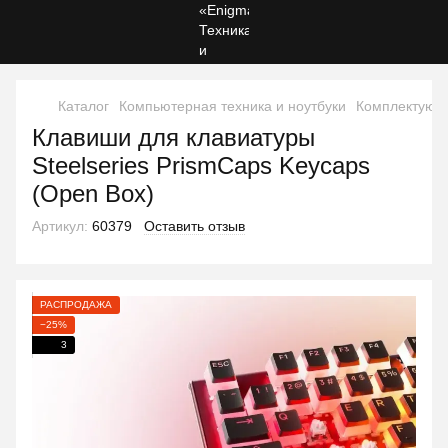
Каталог
Компьютерная техника и ноутбуки
Комплектующ
Клавиши для клавиатуры
Steelseries PrismCaps Keycaps
(Open Box)
Артикул:
60379
Оставить отзыв
РАСПРОДАЖА
−25%
3