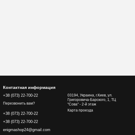
Контактная информация
+38 (073) 22-700-22
03194, Украина, г.Киев, ул.
Григоровича-Барского, 1, ТЦ
Перезвонить вам?
"Сова" - 2-й этаж
Карта проезда
+38 (073) 22-700-22
+38 (073) 22-700-22
enigmashop24@gmail.com