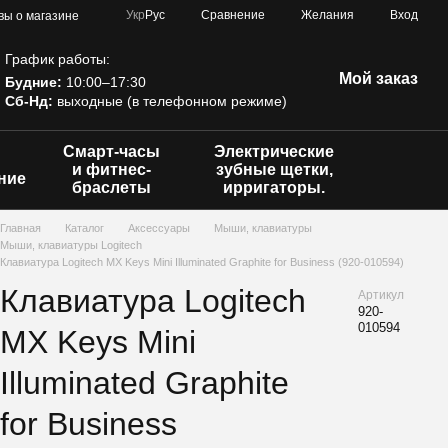
Сравнение
Укр
Рус
Желания
Вход
вы о магазине
График работы:
Мой заказ
Будние:
10:00–17:30
Сб-Нд:
выходные (в телефонном режиме)
Смарт-часы
Электрические
и фитнес-
зубные щетки,
ние
браслеты
ирригаторы.
Главная
Каталог
Аксессуары
Мыши, клавиатуры
Мыши, клавиатуры Logitech
Клавиатура Logitech MX Keys Mini Illuminated Graphite for Business (920-010594)
Клавиатура Logitech
Артикул
920-
010594
MX Keys Mini
Illuminated Graphite
for Business