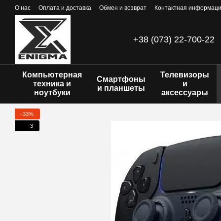
Перейти к основному контенту
О нас
Оплата и доставка
Обмен и возврат
Контактная информац
+38 (073) 22-700-22
Компьютерная
Телевизоры
Смартфоны
техника и
и
и планшеты
ноутбуки
аксессуары
−33%
3