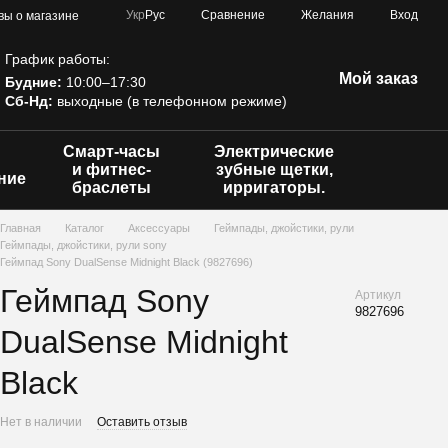
Сравнение
Укр
Рус
Желания
Вход
вы о магазине
График работы:
Мой заказ
Будние:
10:00–17:30
Сб-Нд:
выходные (в телефонном режиме)
Смарт-часы
Электрические
и фитнес-
зубные щетки,
ние
браслеты
ирригаторы.
Главная
Каталог
Аксессуары
Геймпады, джойстики, рули
Геймпады, джойстики, рули sony
Геймпад Sony DualSense Midnight Black (9827696)
Геймпад Sony
Артикул
9827696
DualSense Midnight
Black
Нет в наличии
Оставить отзыв