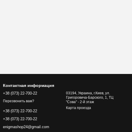
Контактная информация
+38 (073) 22-700-22
03194, Украина, г.Киев, ул.
Григоровича-Барского, 1, ТЦ
Перезвонить вам?
"Сова" - 2-й этаж
Карта проезда
+38 (073) 22-700-22
+38 (073) 22-700-22
enigmashop24@gmail.com