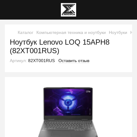
Каталог
Компьютерная техника и ноутбуки
Ноутбуки
Но
Ноутбук Lenovo LOQ 15APH8
(82XT001RUS)
Артикул:
82XT001RUS
Оставить отзыв