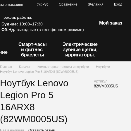
Сравнение
Укр
Рус
Желания
Вход
вы о магазине
График работы:
Мой заказ
Будние:
10:00–17:30
Сб-Нд:
выходные (в телефонном режиме)
Смарт-часы
Электрические
и фитнес-
зубные щетки,
ние
браслеты
ирригаторы.
Главная
Каталог
Компьютерная техника и ноутбуки
Ноутбуки
Ноутбук Lenovo Legion Pro 5 16ARX8 (82WM0005US)
Ноутбук Lenovo
Артикул
82WM0005US
Legion Pro 5
16ARX8
(82WM0005US)
Нет в наличии
Оставить отзыв