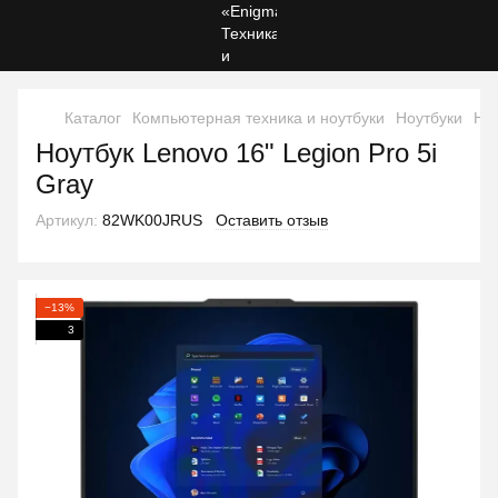
Каталог
Компьютерная техника и ноутбуки
Ноутбуки
Ноу
Ноутбук Lenovo 16" Legion Pro 5i
Gray
Артикул:
82WK00JRUS
Оставить отзыв
−13%
3