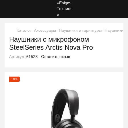
Каталог
Аксессуары
Наушники и гарнитуры
Наушники и 
Наушники с микрофоном
SteelSeries Arctis Nova Pro
Артикул:
61528
Оставить отзыв
−8%