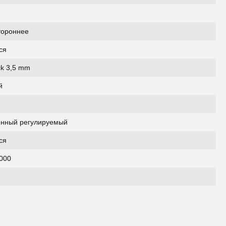
тороннее
ся
ck 3,5 mm
й
енный регулируемый
ся
000