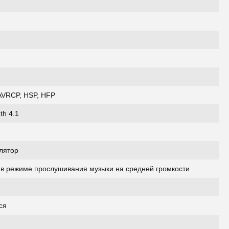
AVRCP, HSP, HFP
th 4.1
лятор
. в режиме прослушивания музыки на средней громкости
ся