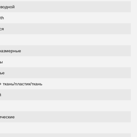
оводной
th
ся
размерные
ты
ье
+ ткань/пластик/ткань
й
ические