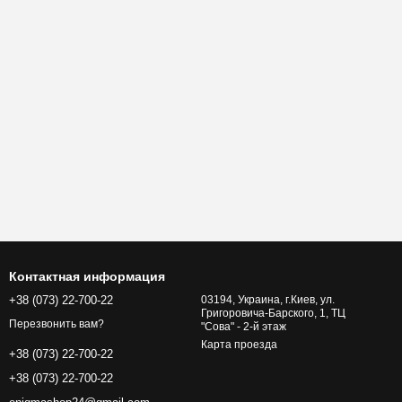
Контактная информация
+38 (073) 22-700-22
03194, Украина, г.Киев, ул.
Григоровича-Барского, 1, ТЦ
Перезвонить вам?
"Сова" - 2-й этаж
Карта проезда
+38 (073) 22-700-22
+38 (073) 22-700-22