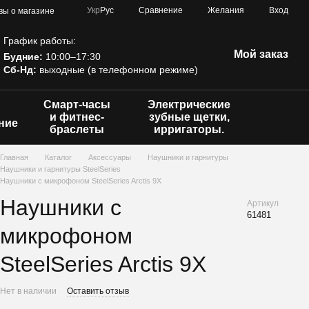
Сравнение
Укр
Рус
Желания
Вход
вы о магазине
График работы:
Мой заказ
Будние:
10:00–17:30
Сб-Нд:
выходные (в телефонном режиме)
Смарт-часы
Электрические
и фитнес-
зубные щетки,
ние
браслеты
ирригаторы.
Главная
Каталог
Аксессуары
Наушники и гарнитуры
Наушники и гарнитуры SteelSeries
Наушники с микрофоном SteelSeries Arctis 9X
Наушники с
Артикул
61481
микрофоном
SteelSeries Arctis 9X
Нет в наличии
Оставить отзыв