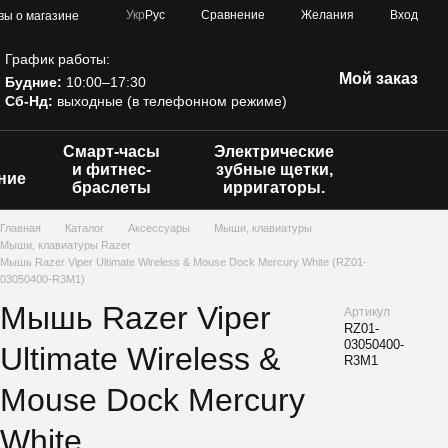
Сравнение
Укр
Рус
Желания
Вход
вы о магазине
График работы:
Мой заказ
Будние:
10:00–17:30
Сб-Нд:
выходные (в телефонном режиме)
Смарт-часы
Электрические
и фитнес-
зубные щетки,
ние
браслеты
ирригаторы.
Главная
Каталог
Аксессуары
Мыши, клавиатуры
Мыши, клавиатуры Razer
Мышь Razer Viper Ultimate Wireless & Mouse Dock Mercury White (RZ01-
03050400-R3M1)
Мышь Razer Viper
Артикул
RZ01-
03050400-
Ultimate Wireless &
R3M1
Mouse Dock Mercury
White